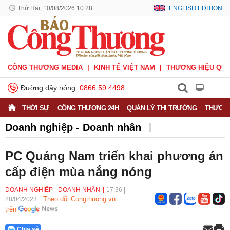
Thứ Hai, 10/08/2026 10:28
ENGLISH EDITION
CÔNG THƯƠNG MEDIA
KINH TẾ VIỆT NAM
THƯƠNG HIỆU QUỐ
Đường dây nóng:
0866.59.4498
THỜI SỰ
CÔNG THƯƠNG 24H
QUẢN LÝ THỊ TRƯỜNG
THƯƠNG
Doanh nghiệp - Doanh nhân
Doanh nghiệp vì Người tiêu dùng
Doanh nhân
PC Quảng Nam triển khai phương án
Thông tin doanh nghiệp
cấp điện mùa nắng nóng
DOANH NGHIỆP - DOANH NHÂN
17:36
|
Theo dõi Congthuong.vn
28/04/2023
trên
Chia sẻ