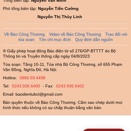
Tổng biên tập:
Nguyễn Văn Minh
Phó tổng biên tập:
Nguyễn Tiến Cường
Nguyễn Thị Thùy Linh
Về Báo Công Thương
Video về Báo Công Thương
Trao đổi với
tòa soạn
Tôn chỉ mục đích
Quy định dẫn nguồn
® Giấy phép hoạt động Báo điện tử số 276/GP-BTTTT do Bộ
Thông tin và Truyền thông cấp ngày 04/8/2023
Tòa soạn: Tầng 10-11, Tòa nhà Bộ Công Thương, số 655 Phạm
Văn Đồng, Nghĩa Đô, Hà Nội.
Hotline:
0866.59.4498
Tel:
0243.936.6400
- Fax:
0243.936.6402
Email:
baodientubct@gmail.com
Bản quyền thuộc về Báo Công Thương. Cấm sao chép dưới mọi
hình thức nếu không có sự chấp thuận bằng văn bản.