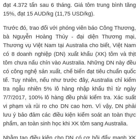
đạt 4.372 tấn sau 6 tháng. Giá tôm trung bình tăng
15%, đạt 15 AUD/kg (11,75 USD/kg).
Trước đó, trao đổi với phóng viên báo Công Thương,
bà Nguyễn Hoàng Thúy - đại diện Thương mại,
Thương vụ Việt Nam tại Australia cho biết, Việt Nam
có 8 doanh nghiệp (DN) xuất khẩu (XK) tôm và thịt
tôm chưa nấu chín vào Australia. Những DN này đều
có công nghệ sản xuất, chế biến đạt tiêu chuẩn quốc
tế. Tuy nhiên, nếu như trước đây, Australia chỉ kiểm
tra ngẫu nhiên 5% lô hàng nhập khẩu thì từ ngày
7/7/2017, 100% lô hàng đều phải kiểm tra. Xác suất
vi phạm và rủi ro cho DN cao hơn. Vì vậy, DN phải
lưu ý bảo đảm các điều kiện kiểm soát an toàn thực
phẩm, an toàn sinh học khi XK tôm sang Australia.
Nhằm tạo điều kiện cho DN có cơ hội đẩy mạnh XK