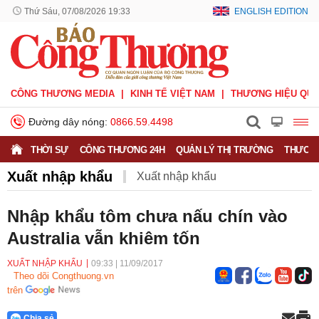
Thứ Sáu, 07/08/2026 19:33
ENGLISH EDITION
CÔNG THƯƠNG MEDIA
KINH TẾ VIỆT NAM
THƯƠNG HIỆU QUỐ
Đường dây nóng:
0866.59.4498
THỜI SỰ
CÔNG THƯƠNG 24H
QUẢN LÝ THỊ TRƯỜNG
THƯƠNG
Xuất nhập khẩu
Xuất nhập khẩu
Phòng vệ thương mại
Thương hiệu quốc gia
Nhập khẩu tôm chưa nấu chín vào
Australia vẫn khiêm tốn
Xuất xứ hàng hóa
Xúc tiến thương mại
Thương mại điện tử
XUẤT NHẬP KHẨU
09:33
|
11/09/2017
Theo dõi Congthuong.vn
trên
Chia sẻ