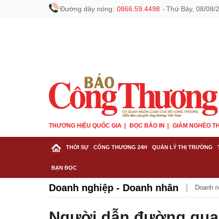
Đường dây nóng:
0866.59.4498
-
Thứ Bảy, 08/08/
THƯƠNG HIỆU QUỐC GIA
ĐỌC BÁO IN
GIẢM NGHÈO TH
THỜI SỰ
CÔNG THƯƠNG 24H
QUẢN LÝ THỊ TRƯỜNG
BẠN ĐỌC
Doanh nghiệp - Doanh nhân
Doanh n
Người dẫn đường quan