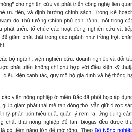
óng” cho nghiên cứu và phát triển công nghệ liên qua
chế ưu tiên, và định hướng chính sách. Trong Kế hoạc
 Nam do Thủ tướng Chính phủ ban hành, một trong cá
 phát triển, tổ chức các hoạt động nghiên cứu và tiế
 để giảm phát thải trong các ngành như trồng trọt, chă
hí.
các bộ ngành, viện nghiên cứu, doanh nghiệp và đối tá
ợc phát triển không chỉ phù hợp với điều kiện kỹ thuậ
 điều kiện canh tác, quy mô hộ gia đình và hệ thống h
 các viện nông nghiệp ở miền Bắc đã phối hợp áp dụn
giúp giảm phát thải mê-tan đồng thời vẫn giữ được sả
n lý phân bón hiệu quả, quản lý rơm rạ, ứng dụng cả
ng chất thải nông nghiệp để làm biogas đều được th
là có tiềm năng lớn để mở rộng. Theo
Bộ Nông nghiệ