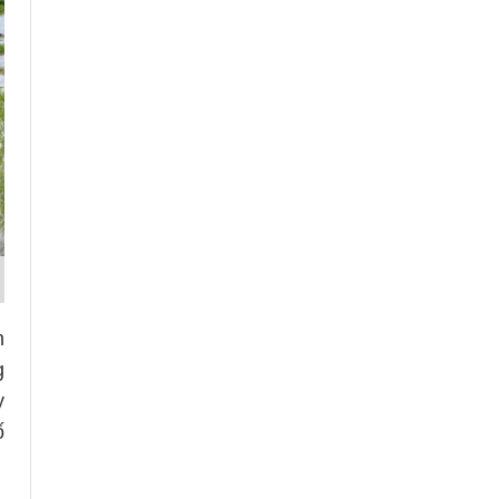
n
g
y
ố