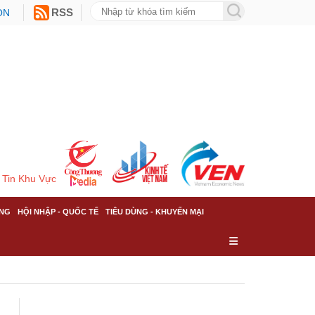
ON
RSS
Tin Khu Vực
NG
HỘI NHẬP - QUỐC TẾ
TIÊU DÙNG - KHUYẾN MẠI