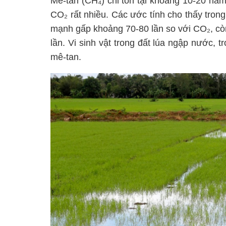
Mê-tan (CH₄) chỉ tồn tại khoảng 10-20 nă
CO₂ rất nhiều. Các ước tính cho thấy trong
mạnh gấp khoảng 70-80 lần so với CO₂, còn
lần. Vi sinh vật trong đất lúa ngập nước, t
mê-tan.