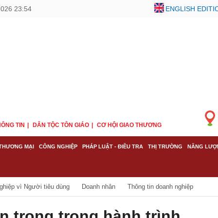
2026 23:54
ENGLISH EDITI
ÔNG TIN
DÂN TỘC TÔN GIÁO
CƠ HỘI GIAO THƯƠNG
THƯƠNG MẠI
CÔNG NGHIỆP
PHÁP LUẬT - ĐIỀU TRA
THỊ TRƯỜNG
NĂNG LƯỢ
ghiệp vì Người tiêu dùng
Doanh nhân
Thông tin doanh nghiệp
 trọng trong hành trình