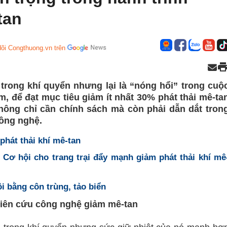
tan
õi Congthuong.vn trên
 trong khí quyển nhưng lại là “nóng hổi” trong cuộ
m, để đạt mục tiêu giảm ít nhất 30% phát thải mê-ta
hông chỉ cần chính sách mà còn phải dẫn dắt tron
công nghệ.
phát thải khí mê-tan
 Cơ hội cho trang trại đẩy mạnh giảm phát thải khí mê
i bằng côn trùng, tảo biển
hiên cứu công nghệ giảm mê-tan