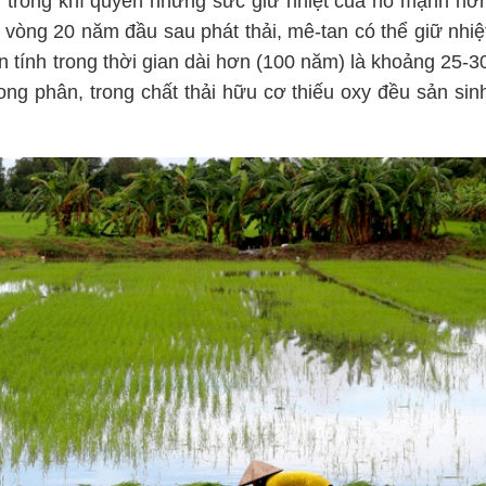
m trong khí quyển nhưng sức giữ nhiệt của nó mạnh hơ
 vòng 20 năm đầu sau phát thải, mê-tan có thể giữ nhiệ
 tính trong thời gian dài hơn (100 năm) là khoảng 25-3
rong phân, trong chất thải hữu cơ thiếu oxy đều sản sin