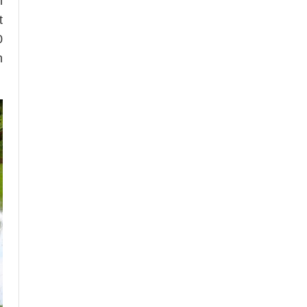
n
t
0
h