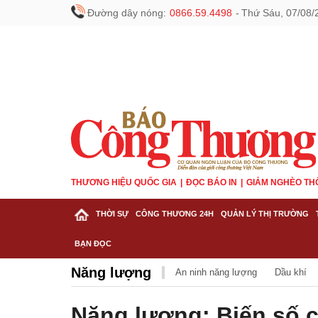
Đường dây nóng:
0866.59.4498
-
Thứ Sáu, 07/08/
THƯƠNG HIỆU QUỐC GIA
ĐỌC BÁO IN
GIẢM NGHÈO TH
THỜI SỰ
CÔNG THƯƠNG 24H
QUẢN LÝ THỊ TRƯỜNG
BẠN ĐỌC
Năng lượng
An ninh năng lượng
Dầu khí
Năng lượng: Biến số c