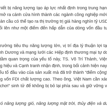
hiết bị năng lượng tạo áp lực nhất định trong trung hạn
i mở ra cánh cửa hình thành các ngành công nghiệp mới
àn cầu có thể tạo ra thị trường trị giá hàng nghìn tỷ US
ổi lên như một điểm đến hấp dẫn của dòng vốn đầu t
ường tiêu thụ năng lượng lớn, vị trí địa lý thuận lợi tạ
ình Dương và mạng lưới các Hiệp định thương mại tự d
tầm quan trọng của yếu tố này, TS. Võ Trí Thành, Việ
hiệu và Cạnh tranh nhận định, trong bối cảnh hiện nay
ếu tố đầu vào của sản xuất mà đã trở thành "điểm cộng
òng vốn FDI chất lượng cao. Theo ông, Việt Nam cần xá
hơi" sinh tử để không bị bỏ lại phía sau và giữ vững v
có năng lượng gió, năng lượng mặt trời, thủy điện và d