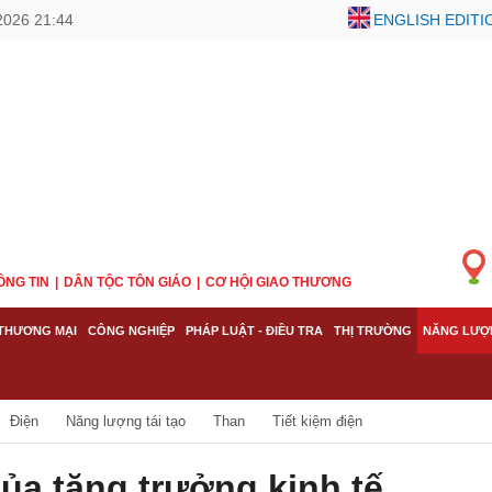
2026 21:44
ENGLISH EDITI
ÔNG TIN
DÂN TỘC TÔN GIÁO
CƠ HỘI GIAO THƯƠNG
THƯƠNG MẠI
CÔNG NGHIỆP
PHÁP LUẬT - ĐIỀU TRA
THỊ TRƯỜNG
NĂNG LƯỢ
Điện
Năng lượng tái tạo
Than
Tiết kiệm điện
ủa tăng trưởng kinh tế