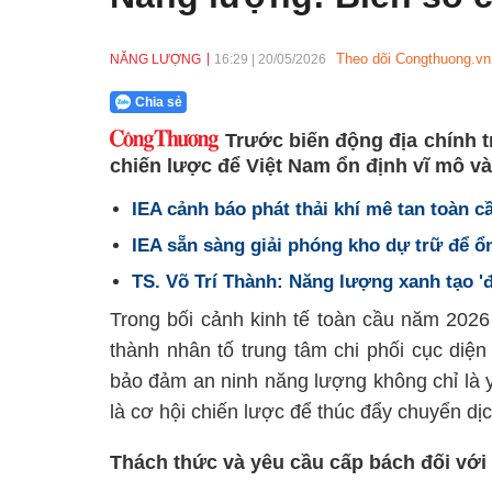
Theo dõi Congthuong.vn
NĂNG LƯỢNG
16:29
|
20/05/2026
Chia sẻ
Trước biến động địa chính t
chiến lược để Việt Nam ổn định vĩ mô và
IEA cảnh báo phát thải khí mê tan toàn 
IEA sẵn sàng giải phóng kho dự trữ để ổ
TS. Võ Trí Thành: Năng lượng xanh tạo '
Trong bối cảnh kinh tế toàn cầu năm 2026
thành nhân tố trung tâm chi phối cục diện
bảo đảm an ninh năng lượng không chỉ là yê
là cơ hội chiến lược để thúc đẩy chuyển dị
Thách thức và yêu cầu cấp bách đối với