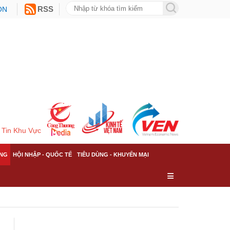
ON
RSS
Tin Khu Vực
NG
HỘI NHẬP - QUỐC TẾ
TIÊU DÙNG - KHUYẾN MẠI