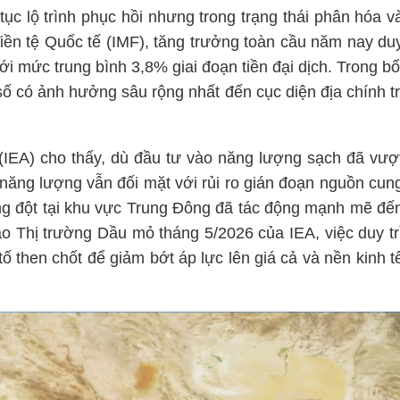
tục lộ trình phục hồi nhưng trong trạng thái phân hóa v
ền tệ Quốc tế (IMF), tăng trưởng toàn cầu năm nay du
i mức trung bình 3,8% giai đoạn tiền đại dịch. Trong bố
ố có ảnh hưởng sâu rộng nhất đến cục diện địa chính tr
IEA) cho thấy, dù đầu tư vào năng lượng sạch đã vượ
năng lượng vẫn đối mặt với rủi ro gián đoạn nguồn cun
ung đột tại khu vực Trung Đông đã tác động mạnh mẽ đế
o Thị trường Dầu mỏ tháng 5/2026 của IEA, việc duy tr
tố then chốt để giảm bớt áp lực lên giá cả và nền kinh t