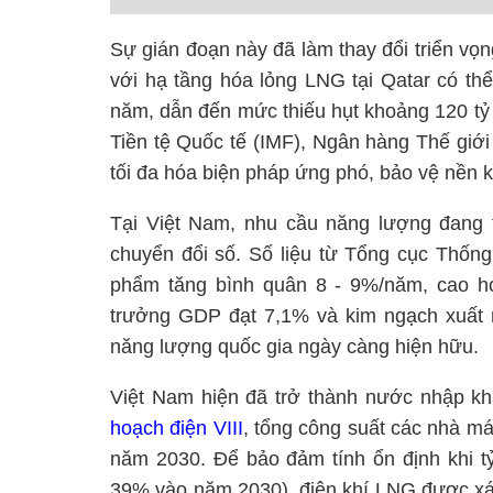
Sự gián đoạn này đã làm thay đổi triển vọng
với hạ tầng hóa lỏng LNG tại Qatar có th
năm, dẫn đến mức thiếu hụt khoảng 120 tỷ 
Tiền tệ Quốc tế (IMF), Ngân hàng Thế giớ
tối đa hóa biện pháp ứng phó, bảo vệ nền k
Tại Việt Nam, nhu cầu năng lượng đang t
chuyển đổi số. Số liệu từ Tổng cục Thống
phẩm tăng bình quân 8 - 9%/năm, cao h
trưởng GDP đạt 7,1% và kim ngạch xuất 
năng lượng quốc gia ngày càng hiện hữu.
Việt Nam hiện đã trở thành nước nhập kh
hoạch điện VIII
, tổng công suất các nhà m
năm 2030. Để bảo đảm tính ổn định khi tỷ
39% vào năm 2030), điện khí LNG được xác