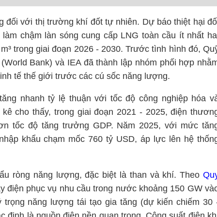
 đối với thị trường khí đốt tự nhiên. Dự báo thiệt hại đố
ể làm chậm làn sóng cung cấp LNG toàn cầu ít nhất ha
m³ trong giai đoạn 2026 - 2030. Trước tình hình đó, Qu
i (World Bank) và IEA đã thành lập nhóm phối hợp nhằ
inh tế thế giới trước các cú sốc năng lượng.
ăng nhanh tỷ lệ thuận với tốc độ công nghiệp hóa v
 kê cho thấy, trong giai đoạn 2021 - 2025, điện thươn
ơn tốc độ tăng trưởng GDP. Năm 2025, với mức tăn
nhập khẩu chạm mốc 760 tỷ USD, áp lực lên hệ thốn
ẩu ròng năng lượng, đặc biệt là than và khí. Theo
Qu
áy điện phục vụ nhu cầu trong nước khoảng 150 GW và
 trọng năng lượng tái tạo gia tăng (dự kiến chiếm 30 
 định là nguồn điện nền quan trọng. Công suất điện kh