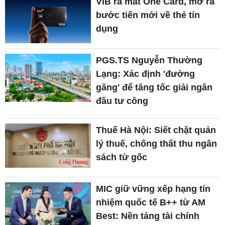
VIB ra mắt One Card, mở ra
bước tiến mới về thẻ tín
dụng
PGS.TS Nguyễn Thường
Lạng: Xác định 'đường
găng' để tăng tốc giải ngân
đầu tư công
Thuế Hà Nội: Siết chặt quản
lý thuế, chống thất thu ngân
sách từ gốc
MIC giữ vững xếp hạng tín
nhiệm quốc tế B++ từ AM
Best: Nền tảng tài chính