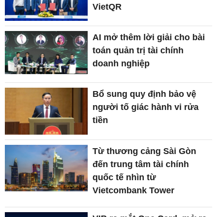
VietQR
AI mở thêm lời giải cho bài
toán quản trị tài chính
doanh nghiệp
Bổ sung quy định bảo vệ
người tố giác hành vi rửa
tiền
Từ thương cảng Sài Gòn
đến trung tâm tài chính
quốc tế nhìn từ
Vietcombank Tower