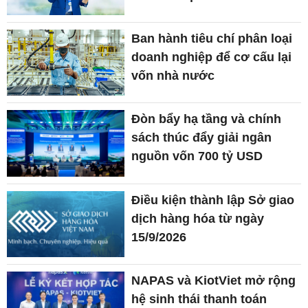
Ban hành tiêu chí phân loại
doanh nghiệp để cơ cấu lại
vốn nhà nước
Đòn bẩy hạ tầng và chính
sách thúc đẩy giải ngân
nguồn vốn 700 tỷ USD
Điều kiện thành lập Sở giao
dịch hàng hóa từ ngày
15/9/2026
NAPAS và KiotViet mở rộng
hệ sinh thái thanh toán