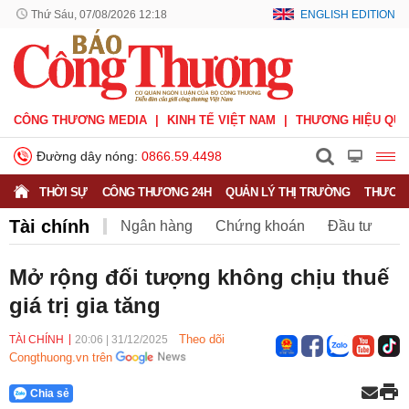
Thứ Sáu, 07/08/2026 12:18
ENGLISH EDITION
CÔNG THƯƠNG MEDIA
KINH TẾ VIỆT NAM
THƯƠNG HIỆU QUỐ
Đường dây nóng:
0866.59.4498
THỜI SỰ
CÔNG THƯƠNG 24H
QUẢN LÝ THỊ TRƯỜNG
THƯƠNG
Tài chính
Ngân hàng
Chứng khoán
Đầu tư
Bảo hiểm
BHXH Việt Nam
Mở rộng đối tượng không chịu thuế
giá trị gia tăng
Theo dõi
TÀI CHÍNH
20:06
|
31/12/2025
Congthuong.vn trên
Chia sẻ