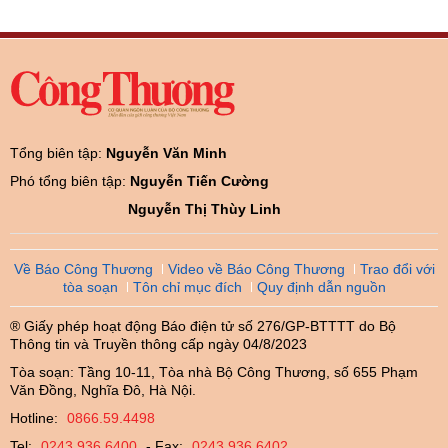
Tổng biên tập:
Nguyễn Văn Minh
Phó tổng biên tập:
Nguyễn Tiến Cường
Nguyễn Thị Thùy Linh
Về Báo Công Thương
Video về Báo Công Thương
Trao đổi với
tòa soạn
Tôn chỉ mục đích
Quy định dẫn nguồn
® Giấy phép hoạt động Báo điện tử số 276/GP-BTTTT do Bộ
Thông tin và Truyền thông cấp ngày 04/8/2023
Tòa soạn: Tầng 10-11, Tòa nhà Bộ Công Thương, số 655 Phạm
Văn Đồng, Nghĩa Đô, Hà Nội.
Hotline:
0866.59.4498
Tel:
0243.936.6400
- Fax:
0243.936.6402