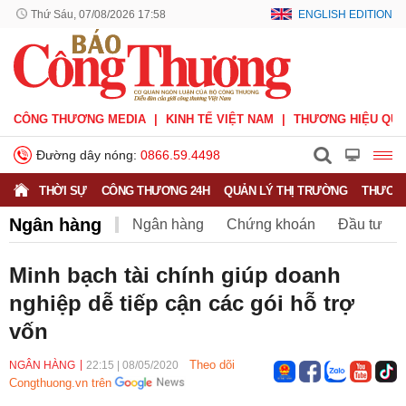
Thứ Sáu, 07/08/2026 17:58
ENGLISH EDITION
CÔNG THƯƠNG MEDIA
KINH TẾ VIỆT NAM
THƯƠNG HIỆU QUỐ
Đường dây nóng:
0866.59.4498
THỜI SỰ
CÔNG THƯƠNG 24H
QUẢN LÝ THỊ TRƯỜNG
THƯƠNG
Ngân hàng
Ngân hàng
Chứng khoán
Đầu tư
Bảo hiểm
BHXH Việt Nam
Minh bạch tài chính giúp doanh
nghiệp dễ tiếp cận các gói hỗ trợ
vốn
Theo dõi
NGÂN HÀNG
22:15
|
08/05/2020
Congthuong.vn trên