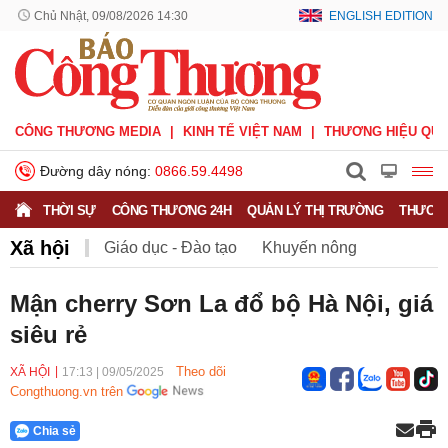
Chủ Nhật, 09/08/2026 14:30
ENGLISH EDITION
CÔNG THƯƠNG MEDIA
KINH TẾ VIỆT NAM
THƯƠNG HIỆU QUỐ
Đường dây nóng:
0866.59.4498
THỜI SỰ
CÔNG THƯƠNG 24H
QUẢN LÝ THỊ TRƯỜNG
THƯƠNG
Xã hội
Giáo dục - Đào tạo
Khuyến nông
Môi trường
Nông nghiệp - nông thôn
Mận cherry Sơn La đổ bộ Hà Nội, giá
siêu rẻ
Phát triển bền vững
Sức khỏe
Việc làm
Theo dõi
XÃ HỘI
17:13
|
09/05/2025
Congthuong.vn trên
Chia sẻ