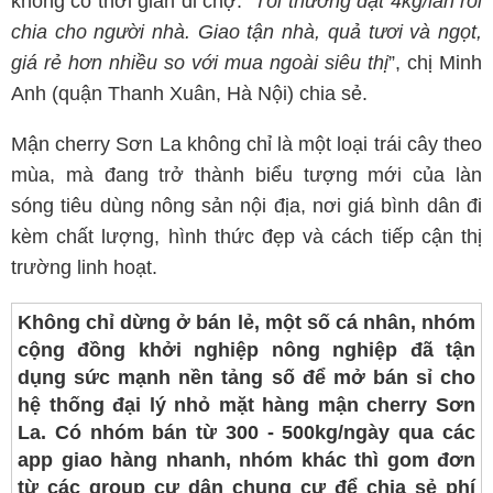
không có thời gian đi chợ. “
Tôi thường đặt 4kg/lần rồi
chia cho người nhà. Giao tận nhà, quả tươi và ngọt,
giá rẻ hơn nhiều so với mua ngoài siêu thị
”, chị Minh
Anh (quận Thanh Xuân, Hà Nội) chia sẻ.
Mận cherry Sơn La không chỉ là một loại trái cây theo
mùa, mà đang trở thành biểu tượng mới của làn
sóng tiêu dùng nông sản nội địa, nơi giá bình dân đi
kèm chất lượng, hình thức đẹp và cách tiếp cận thị
trường linh hoạt.
Không chỉ dừng ở bán lẻ, một số cá nhân, nhóm
cộng đồng khởi nghiệp nông nghiệp đã tận
dụng sức mạnh nền tảng số để mở bán sỉ cho
hệ thống đại lý nhỏ mặt hàng mận cherry Sơn
La. Có nhóm bán từ 300 - 500kg/ngày qua các
app giao hàng nhanh, nhóm khác thì gom đơn
từ các group cư dân chung cư để chia sẻ phí