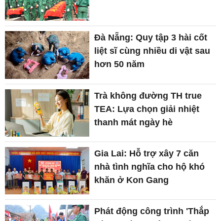
Đà Nẵng: Quy tập 3 hài cốt
liệt sĩ cùng nhiều di vật sau
hơn 50 năm
Trà không đường TH true
TEA: Lựa chọn giải nhiệt
thanh mát ngày hè
Gia Lai: Hỗ trợ xây 7 căn
nhà tình nghĩa cho hộ khó
khăn ở Kon Gang
Phát động công trình 'Thắp