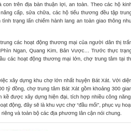
con trên địa bàn thuận lợi, an toàn. Theo các hộ kin
nâng cấp, sửa chữa, các hộ tiểu thương đều tập trun
 tình trạng lấn chiếm hành lang an toàn giao thông nh
 trung các hoạt động thương mại của người dân thị trấ
, Phìn Ngan, Quang Kim, Bản Vược… Trước thực trạn
u các hoạt động thương mại lớn, chợ trung tâm tại th
việc xây dựng khu chợ lớn nhất huyện Bát Xát. Với diệ
00 tỷ đồng, chợ trung tâm Bát Xát gồm khoảng 300 gia
ền kề được xây dựng hiện đại, tích hợp nhiều công năng
hoạt động, đây sẽ là khu vực chợ “đầu mối”, phục vụ hoạ
 riêng và toàn bộ các địa phương lân cận nói chung.