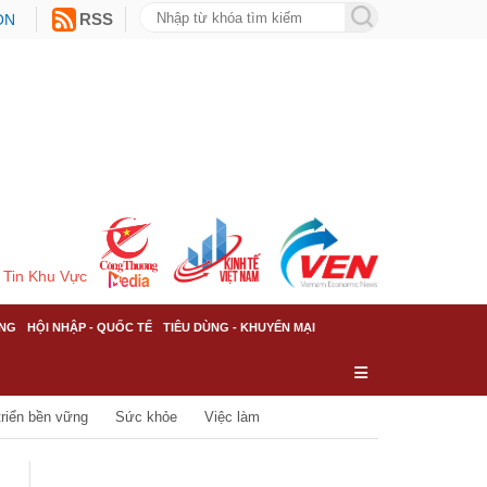
ON
RSS
Tin Khu Vực
NG
HỘI NHẬP - QUỐC TẾ
TIÊU DÙNG - KHUYẾN MẠI
triển bền vững
Sức khỏe
Việc làm