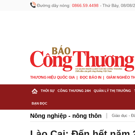
Đường dây nóng:
0866.59.4498
-
Thứ Bảy, 08/08/
THƯƠNG HIỆU QUỐC GIA
ĐỌC BÁO IN
GIẢM NGHÈO TH
THỜI SỰ
CÔNG THƯƠNG 24H
QUẢN LÝ THỊ TRƯỜNG
BẠN ĐỌC
Nông nghiệp - nông thôn
Giáo dục - Đ
Lào Cai: Đến hết năm 