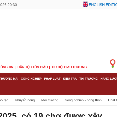
2026 20:30
ENGLISH EDITI
ÔNG TIN
DÂN TỘC TÔN GIÁO
CƠ HỘI GIAO THƯƠNG
THƯƠNG MẠI
CÔNG NGHIỆP
PHÁP LUẬT - ĐIỀU TRA
THỊ TRƯỜNG
NĂNG LƯỢ
ào tạo
Khuyến nông
Môi trường
Nông nghiệp - nông thôn
Phát 
2025, có 19 chợ được xây