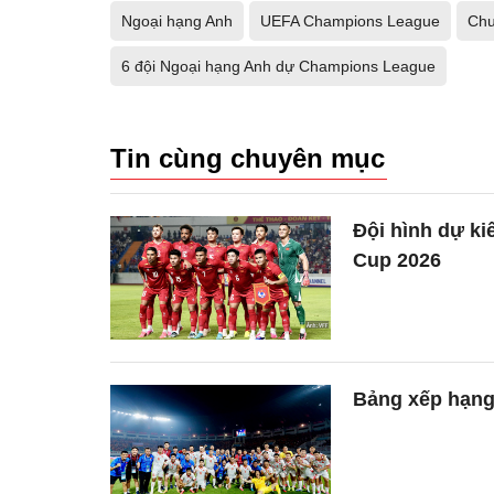
Ngoại hạng Anh
UEFA Champions League
Chu
6 đội Ngoại hạng Anh dự Champions League
Tin cùng chuyên mục
Đội hình dự k
Cup 2026
Bảng xếp hạng