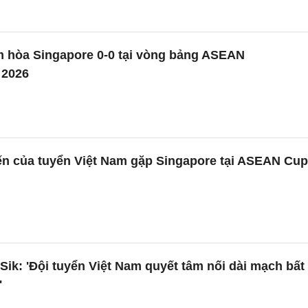
m hòa Singapore 0-0 tại vòng bảng ASEAN
 2026
ến của tuyển Việt Nam gặp Singapore tại ASEAN Cup
ik: 'Đội tuyển Việt Nam quyết tâm nối dài mạch bất
'