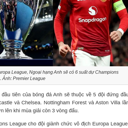
uropa League, Ngoại hạng Anh sẽ có 6 suất dự Champions
. Ảnh: Premier League
ất đầu tiên của bóng đá Anh sẽ thuộc về 5 đội đứng đầ
castle và Chelsea. Nottingham Forest và Aston Villa lầ
n lên khi mùa giải còn 3 vòng đấu.
ns League cho đội giành chức vô địch Europa League