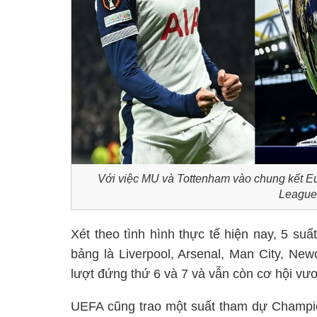
Với việc MU và Tottenham vào chung kết E
League
Xét theo tình hình thực tế hiện nay, 5 su
bảng là Liverpool, Arsenal, Man City, New
lượt đứng thứ 6 và 7 và vẫn còn cơ hội vươ
UEFA cũng trao một suất tham dự Champio