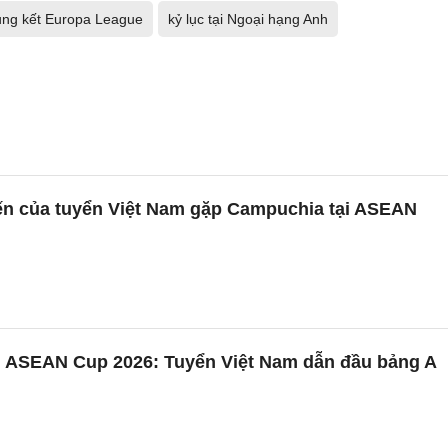
ng kết Europa League
kỷ lục tại Ngoại hạng Anh
iến của tuyển Việt Nam gặp Campuchia tại ASEAN
 ASEAN Cup 2026: Tuyển Việt Nam dẫn đầu bảng A