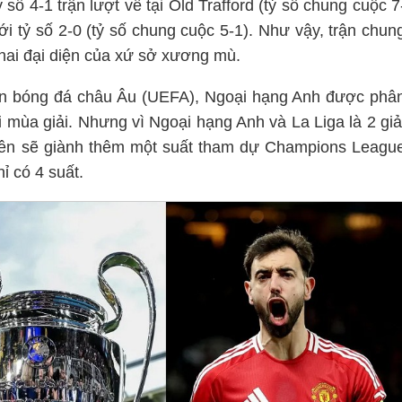
số 4-1 trận lượt về tại Old Trafford (tỷ số chung cuộc 7
ới tỷ số 2-0 (tỷ số chung cuộc 5-1). Như vậy, trận chun
hai đại diện của xứ sở xương mù.
àn bóng đá châu Âu (UEFA), Ngoại hạng Anh được phâ
 mùa giải. Nhưng vì Ngoại hạng Anh và La Liga là 2 giả
ên sẽ giành thêm một suất tham dự Champions Leagu
ỉ có 4 suất.