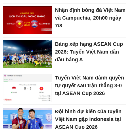
Nhận định bóng đá Việt Nam
và Campuchia, 20h00 ngày
7/8
Bảng xếp hạng ASEAN Cup
2026: Tuyển Việt Nam dẫn
đầu bảng A
Tuyển Việt Nam dành quyền
tự quyết sau trận thắng 3-0
tại ASEAN Cup 2026
Đội hình dự kiến của tuyển
Việt Nam gặp Indonesia tại
ASEAN Cup 2026