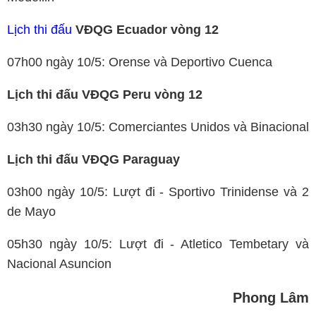
Lịch thi đấu
VĐQG Ecuador vòng 12
07h00 ngày 10/5: Orense và Deportivo Cuenca
Lịch thi đấu VĐQG Peru vòng 12
03h30 ngày 10/5: Comerciantes Unidos và Binacional
Lịch thi đấu VĐQG Paraguay
03h00 ngày 10/5: Lượt đi - Sportivo Trinidense và 2
de Mayo
05h30 ngày 10/5: Lượt đi - Atletico Tembetary và
Nacional Asuncion
Phong Lâm