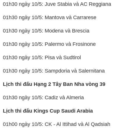
01h30 ngày 10/5: Juve Stabia và AC Reggiana
01h30 ngày 10/5: Mantova và Carrarese
01h30 ngày 10/5: Modena và Brescia
01h30 ngày 10/5: Palermo và Frosinone
01h30 ngày 10/5: Pisa và Sudtirol
01h30 ngày 10/5: Sampdoria và Salernitana
Lịch thi đấu Hạng 2 Tây Ban Nha vòng 39
01h30 ngày 10/5: Cadiz và Almeria
Lịch thi đấu Kings Cup Saudi Arabia
01h00 ngày 10/5: CK - Al Ittihad và Al Qadsiah