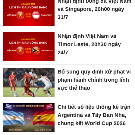
Nhận định bóng đá Việt Nam
và Singapore, 20h00 ngày
31/7
Nhận định Việt Nam và
Timor Leste, 20h30 ngày
24/7
Bổ sung quy định xử phạt vi
phạm hành chính trong lĩnh
vực thể thao
Chi tiết số liệu thống kê trận
Argentina và Tây Ban Nha,
chung kết World Cup 2026