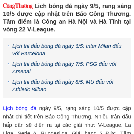
Lịch bóng đá ngày 9/5, rạng sáng
10/5 được cập nhật trên Báo Công Thương.
Tâm điểm là Công an Hà Nội và Hà Tĩnh tại
vòng 22 V-League.
Lịch thi đấu bóng đá ngày 6/5: Inter Milan đấu
với Barcelona
Lịch thi đấu bóng đá ngày 7/5: PSG đấu với
Arsenal
Lịch thi đấu bóng đá ngày 8/5: MU đấu với
Athletic Bilbao
Lịch bóng đá
ngày 9/5, rạng sáng 10/5 được cập
nhật chi tiết trên Báo Công Thương. Nhiều trận đấu
hấp dẫn sẽ diễn ra tại các giải như: V-League, La
Liga, Serie A, Bundesliga, Giải hạng 2 Đức...Tâm