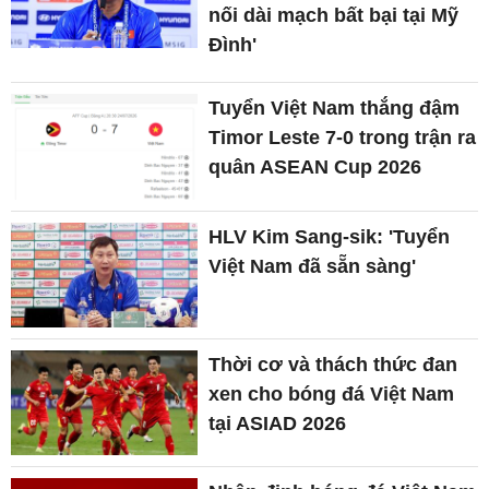
nối dài mạch bất bại tại Mỹ
Đình'
Tuyển Việt Nam thắng đậm
Timor Leste 7-0 trong trận ra
quân ASEAN Cup 2026
HLV Kim Sang-sik: 'Tuyển
Việt Nam đã sẵn sàng'
Thời cơ và thách thức đan
xen cho bóng đá Việt Nam
tại ASIAD 2026