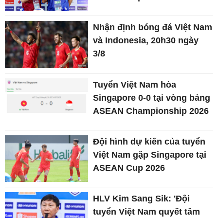
Nhận định bóng đá Việt Nam
và Indonesia, 20h30 ngày
3/8
Tuyển Việt Nam hòa
Singapore 0-0 tại vòng bảng
ASEAN Championship 2026
Đội hình dự kiến của tuyển
Việt Nam gặp Singapore tại
ASEAN Cup 2026
HLV Kim Sang Sik: 'Đội
tuyển Việt Nam quyết tâm