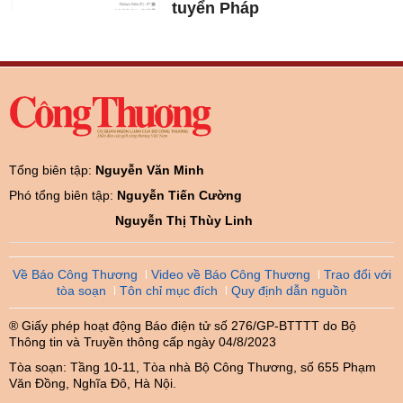
tuyển Pháp
Tổng biên tập:
Nguyễn Văn Minh
Phó tổng biên tập:
Nguyễn Tiến Cường
Nguyễn Thị Thùy Linh
Về Báo Công Thương
Video về Báo Công Thương
Trao đổi với
tòa soạn
Tôn chỉ mục đích
Quy định dẫn nguồn
® Giấy phép hoạt động Báo điện tử số 276/GP-BTTTT do Bộ
Thông tin và Truyền thông cấp ngày 04/8/2023
Tòa soạn: Tầng 10-11, Tòa nhà Bộ Công Thương, số 655 Phạm
Văn Đồng, Nghĩa Đô, Hà Nội.