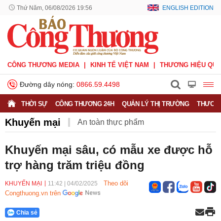
Thứ Năm, 06/08/2026 19:56
ENGLISH EDITION
CÔNG THƯƠNG MEDIA
KINH TẾ VIỆT NAM
THƯƠNG HIỆU QUỐ
Đường dây nóng:
0866.59.4498
THỜI SỰ
CÔNG THƯƠNG 24H
QUẢN LÝ THỊ TRƯỜNG
THƯƠNG
Khuyến mại
An toàn thực phẩm
Bảo vệ người tiêu dùng
Khuyến mại
Khuyến mại sâu, có mẫu xe được hỗ
trợ hàng trăm triệu đồng
Sản phẩm mới
Theo dõi
KHUYẾN MẠI
11:42
|
04/02/2025
Congthuong.vn trên
Chia sẻ