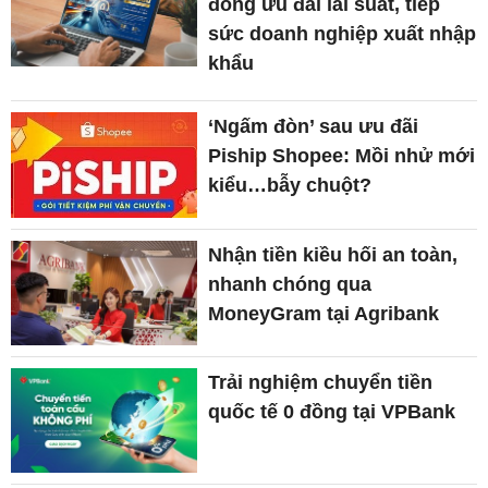
đồng ưu đãi lãi suất, tiếp
sức doanh nghiệp xuất nhập
khẩu
‘Ngấm đòn’ sau ưu đãi
Piship Shopee: Mồi nhử mới
kiểu…bẫy chuột?
Nhận tiền kiều hối an toàn,
nhanh chóng qua
MoneyGram tại Agribank
Trải nghiệm chuyển tiền
quốc tế 0 đồng tại VPBank