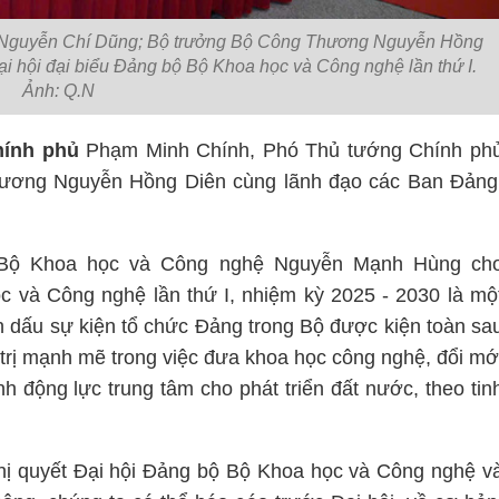
 Nguyễn Chí Dũng; Bộ trưởng Bộ Công Thương Nguyễn Hồng
i hội đại biểu Đảng bộ Bộ Khoa học và Công nghệ lần thứ I.
Ảnh: Q.N
hính phủ
Phạm Minh Chính, Phó Thủ tướng Chính ph
ương Nguyễn Hồng Diên cùng lãnh đạo các Ban Đảng
g Bộ Khoa học và Công nghệ Nguyễn Mạnh Hùng ch
ọc và Công nghệ lầ
n th
ứ I, nhiệm kỳ 2025 - 2030
l
à mộ
h dấu sự kiện tổ chức Đảng trong Bộ được kiện toàn sa
 trị mạnh mẽ trong việc đưa khoa học công nghệ, đổi mớ
nh động lực trung tâm cho phát triển đất nước, theo tin
hị quyết Đại hội Đảng bộ Bộ Khoa học và Công nghệ v