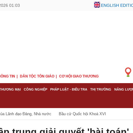
2026 01:03
ENGLISH EDITI
ÔNG TIN
DÂN TỘC TÔN GIÁO
CƠ HỘI GIAO THƯƠNG
THƯƠNG MẠI
CÔNG NGHIỆP
PHÁP LUẬT - ĐIỀU TRA
THỊ TRƯỜNG
NĂNG LƯỢ
của Lãnh đạo Đảng, Nhà nước
Bầu cử Quốc hội Khoá XVI
 trung giải quyết 'bài toán'