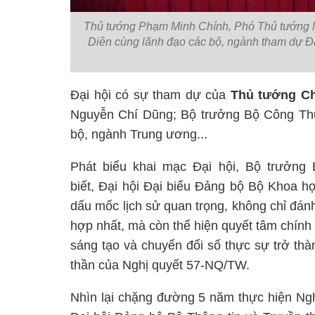
Thủ tướng Phạm Minh Chính, Phó Thủ tướng
Diên cùng lãnh đạo các bộ, ngành tham dự Đạ
Đại hội có sự tham dự của
Thủ tướng C
Nguyễn Chí Dũng; Bộ trưởng Bộ Công Th
bộ, ngành Trung ương...
Phát biểu khai mạc Đại hội, Bộ trưởn
biết,
Đại hội Đại biểu Đảng bộ Bộ Khoa h
dấu mốc lịch sử quan trọng, không chỉ đán
hợp nhất, mà cò
n th
ể hiện quyết tâm chính
sáng tạo và chuyển đổi số
th
ực sự trở
th
à
thần của Nghị quyết 57-NQ/TW.
N
hìn lạ
i ch
ặng đường 5 nă
m th
ực hiện Ng