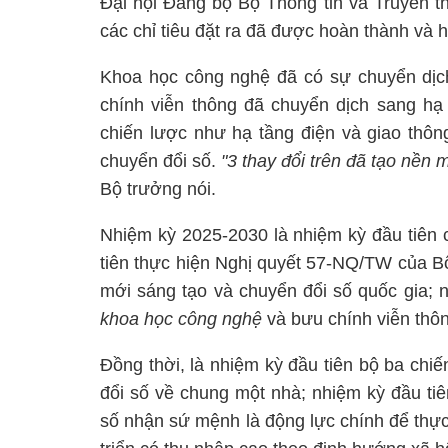
Đại hội Đảng bộ Bộ
Th
ông tin và Truyề
n t
các chỉ tiêu đặt ra đã được hoà
n th
ành và 
Khoa học công nghệ đã có sự chuyển dịch
chính viễn thông đã chuyển dịch sang hạ 
chiến lược như hạ tầng điện và giao thôn
chuyển đổi số.
"3 thay đổi trên đã tạo nền 
Bộ trưởng nói.
Nhiệm kỳ 2025-2030 là nhiệm kỳ đầu tiên
tiên thực hiện Nghị quyết 57-NQ/TW của Bộ 
mới sáng tạo và chuyển đổi số quốc gia; n
khoa học công nghệ
và bưu chính viễn thô
Đồng thời, là nhiệm kỳ đầu tiên bộ ba chi
đổi số về chung một nhà; nhiệm kỳ đầu ti
số nhận sứ mệnh là động lực chính để thự