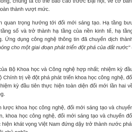
h
ông, chúng ta có
th
ể bá
o c
áo trước Đại hội, về cơ bản
hoà
n th
ành vượt mức.
 quan trọng hướng tới đổi mới sáng tạo. Hạ tầng bư
tầng số và trở thành hạ tầng của nền kinh tế, hạ tần
g. Ứng dụng công nghệ thông tin đã chuyển dịch thàn
móng cho một giai đoạn phát triển đột phá của đất nước"
 của Bộ Khoa học và Công nghệ hợp nhất; nhiệm kỳ đầ
Chính trị về đột phá phát triển khoa học công nghệ, đổ
hiệm kỳ đầu tiên thực hiện toàn diện đổi mới lần hai v
ng.
ến lược
khoa học công nghệ, đổi mới sáng tạo và chuyể
ên, khoa học công nghệ, đổi mới sáng tạo và chuyển đổ
c hiện khát vọng Việt Nam đứng dậy trở thành nước phá