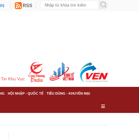
ON
RSS
Tin Khu Vực
NG
HỘI NHẬP - QUỐC TẾ
TIÊU DÙNG - KHUYẾN MẠI