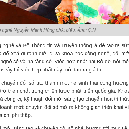
g nghệ Nguyễn Mạnh Hùng phát biểu.
Ảnh: Q.N
 nghệ và Bộ Thông tin và Truyền thông là để tạo ra sứ
 để xoá đi ranh giới giữa
khoa học công nghệ, đổi mớ
nghệ số và hạ tầng số. Việc hợp nhất hai Bộ đòi hỏi mộ
 vậy thì việc hợp nhất này mới tạo ra giá trị.
chuyển đổi số tạo thành một hệ sinh thái cộng hưởng
trò then chốt trong chiến lược phát triển quốc gia. Kho
à công cụ kỹ thuật; đổi mới sáng tạo chuyển hoá tri thứ
doanh mới; chuyển đổi số mở ra không gian triển khai v
 chi phí thấp.
i mới sáng tạo và chuyển đổi số phải hướng tới mục tiê