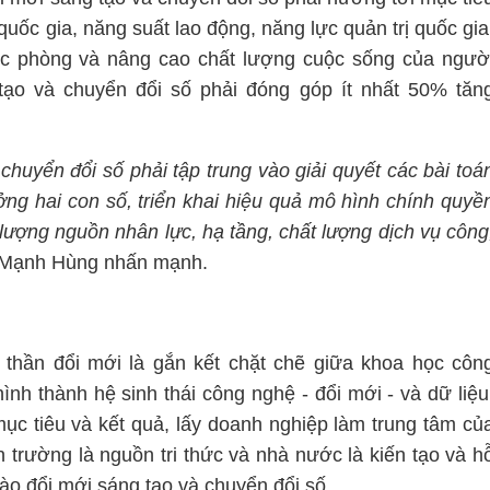
uốc gia, năng suất lao động, năng lực quản trị quốc gia
ốc phòng và nâng cao chất lượng cuộc sống của ngườ
tạo và chuyển đổi số phải đóng góp ít nhất 50% tăn
huyển đổi số phải tập trung vào giải quyết các bài toá
ởng hai con số, triển khai hiệu quả mô hình chính quyề
 lượng nguồn nhân lực, hạ tầng, chất lượng dịch vụ công
 Mạnh Hùng nhấn mạnh.
h thần đổi mới là gắn kết chặt chẽ giữa khoa học côn
ình thành hệ sinh thái công nghệ - đổi mới - và dữ liệu
mục tiêu và kết quả, lấy doanh nghiệp làm trung tâm củ
n trường là nguồn tri thức và nhà nước là kiến tạo và h
 vào đổi mới sáng tạo và chuyển đổi số.