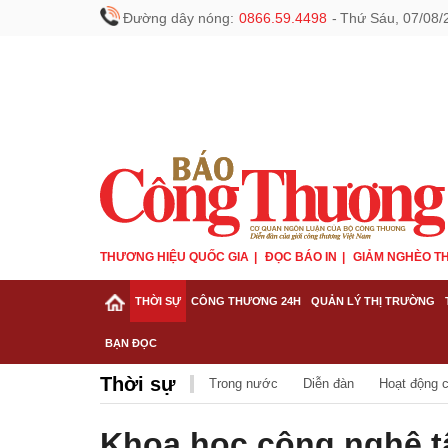
Đường dây nóng:
0866.59.4498
-
Thứ Sáu, 07/08/
THƯƠNG HIỆU QUỐC GIA
ĐỌC BÁO IN
GIẢM NGHÈO TH
THỜI SỰ
CÔNG THƯƠNG 24H
QUẢN LÝ THỊ TRƯỜNG
BẠN ĐỌC
Thời sự
Trong nước
Diễn đàn
Hoạt động 
Khoa học công nghệ tập