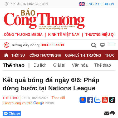
Thứ Sáu, 07/08/2026 19:39
ENGLISH EDITION
CÔNG THƯƠNG MEDIA
KINH TẾ VIỆT NAM
THƯƠNG HIỆU QUỐ
Đường dây nóng:
0866.59.4498
THỜI SỰ
CÔNG THƯƠNG 24H
QUẢN LÝ THỊ TRƯỜNG
THƯƠNG
Thể thao
Du lịch
Giải trí
Văn hóa
Thể thao
V.League
Sáng tác
Văn nghệ
Kết quả bóng đá ngày 6/6: Pháp
dừng bước tại Nations League
Theo dõi
THỂ THAO
07:18
|
06/06/2025
Congthuong.vn trên
Chia sẻ