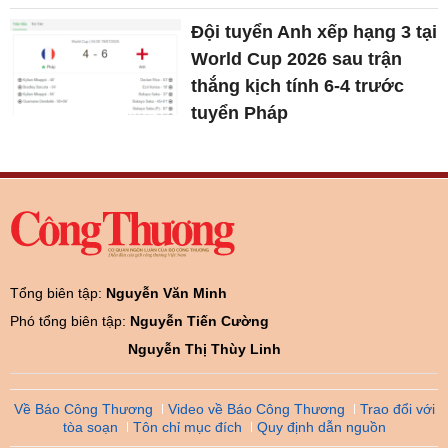
Đội tuyển Anh xếp hạng 3 tại
World Cup 2026 sau trận
thắng kịch tính 6-4 trước
tuyển Pháp
Tổng biên tập:
Nguyễn Văn Minh
Phó tổng biên tập:
Nguyễn Tiến Cường
Nguyễn Thị Thùy Linh
Về Báo Công Thương
Video về Báo Công Thương
Trao đổi với
tòa soạn
Tôn chỉ mục đích
Quy định dẫn nguồn