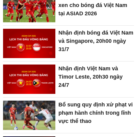
xen cho bóng đá Việt Nam
tại ASIAD 2026
Nhận định bóng đá Việt Nam
và Singapore, 20h00 ngày
31/7
Nhận định Việt Nam và
Timor Leste, 20h30 ngày
24/7
Bổ sung quy định xử phạt vi
phạm hành chính trong lĩnh
vực thể thao