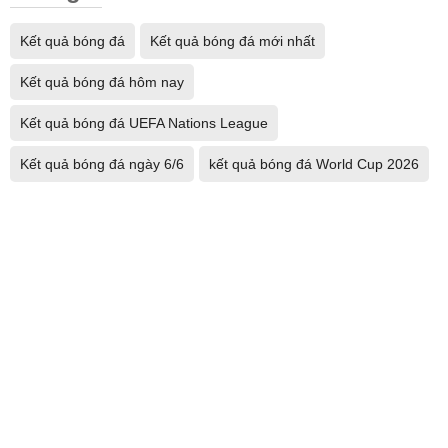
Kết quả bóng đá
Kết quả bóng đá mới nhất
Kết quả bóng đá hôm nay
Kết quả bóng đá UEFA Nations League
Kết quả bóng đá ngày 6/6
kết quả bóng đá World Cup 2026