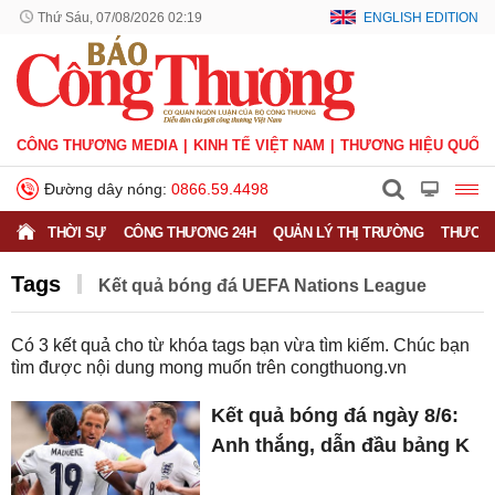
Thứ Sáu, 07/08/2026 02:19
ENGLISH EDITION
CÔNG THƯƠNG MEDIA
KINH TẾ VIỆT NAM
THƯƠNG HIỆU QUỐC 
Đường dây nóng:
0866.59.4498
THỜI SỰ
CÔNG THƯƠNG 24H
QUẢN LÝ THỊ TRƯỜNG
THƯƠNG
Tags
Kết quả bóng đá UEFA Nations League
Có
3
kết quả cho từ khóa tags bạn vừa tìm kiếm. Chúc bạn
tìm được nội dung mong muốn trên
congthuong.vn
Kết quả bóng đá ngày 8/6:
Anh thắng, dẫn đầu bảng K