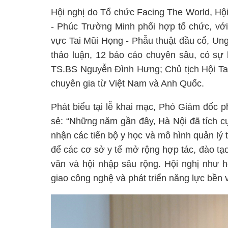
Hội nghị do Tổ chức Facing The World, Hộ
- Phúc Trường Minh phối hợp tổ chức, với
vực Tai Mũi Họng - Phẫu thuật đầu cổ, Un
thảo luận, 12 báo cáo chuyên sâu, có sự
TS.BS Nguyễn Đình Hưng; Chủ tịch Hội T
chuyên gia từ Việt Nam và Anh Quốc.
Phát biểu tại lễ khai mạc, Phó Giám đốc 
sẻ: “Những năm gần đây, Hà Nội đã tích cự
nhận các tiến bộ y học và mô hình quản lý t
để các cơ sở y tế mở rộng hợp tác, đào tạ
văn và hội nhập sâu rộng. Hội nghị như h
giao công nghệ và phát triển năng lực bền v