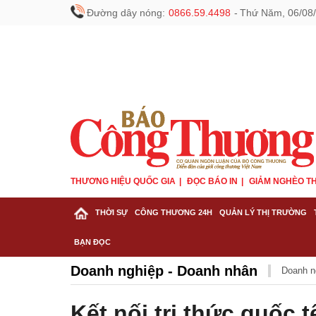
Đường dây nóng:
0866.59.4498
-
Thứ Năm, 06/08/
THƯƠNG HIỆU QUỐC GIA
ĐỌC BÁO IN
GIẢM NGHÈO TH
THỜI SỰ
CÔNG THƯƠNG 24H
QUẢN LÝ THỊ TRƯỜNG
BẠN ĐỌC
Doanh nghiệp - Doanh nhân
Doanh n
Kết nối tri thức quốc 