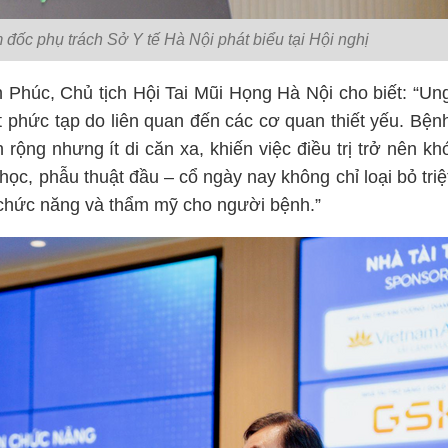
c phụ trách Sở Y tế Hà Nội phát biểu tại Hội nghị
húc, Chủ tịch Hội Tai Mũi Họng Hà Nội cho biết: “Un
t phức tạp do liên quan đến các cơ quan thiết yếu. Bện
n rộng nhưng ít di căn xa, khiến việc điều trị trở nên kh
 học, phẫu thuật đầu – cổ ngày nay không chỉ loại bỏ triệ
i chức năng và thẩm mỹ cho người bệnh.”