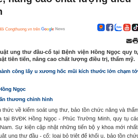
m
dõi Congthuong.vn trên
huật ung thư đầu-cổ tại Bệnh viện Hồng Ngọc quy t
ật tiên tiến, nâng cao chất lượng điều trị, thẩm mỹ.
hành công lấy u xương hốc mũi kích thước lớn chạm tớ
 Hồng Ngọc
ấn thương chỉnh hình
h thức về kiểm soát ung thư, bảo tồn chức năng và thẩ
ra tại BVĐK Hồng Ngọc - Phúc Trường Minh, quy tụ cá
Nam. Sự kiện cập nhật những tiến bộ y khoa mới nhất
ật ung thư đầu - cổ: loại bỏ triệt để khối u, bảo tồn chứ