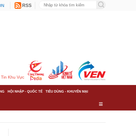
ON
RSS
Tin Khu Vực
NG
HỘI NHẬP - QUỐC TẾ
TIÊU DÙNG - KHUYẾN MẠI