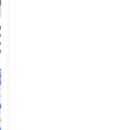
g
h
ó
t