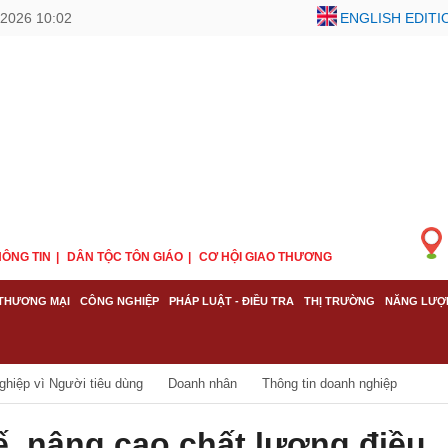
2026 10:02
ENGLISH EDITI
ÔNG TIN
DÂN TỘC TÔN GIÁO
CƠ HỘI GIAO THƯƠNG
THƯƠNG MẠI
CÔNG NGHIỆP
PHÁP LUẬT - ĐIỀU TRA
THỊ TRƯỜNG
NĂNG LƯỢ
ghiệp vì Người tiêu dùng
Doanh nhân
Thông tin doanh nghiệp
tế, nâng cao chất lượng điều