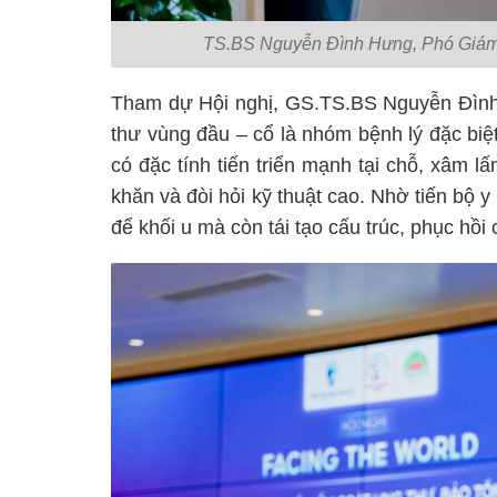
TS.BS Nguyễn Đình Hưng, Phó Giám đố
Tham dự Hội nghị, GS.TS.BS Nguyễn Đình P
thư vùng đầu – cổ là nhóm bệnh lý đặc biệ
có đặc tính tiến triển mạnh tại chỗ, xâm lấ
khăn và đòi hỏi kỹ thuật cao. Nhờ tiến bộ y
để khối u mà còn tái tạo cấu trúc, phục hồ