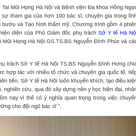
i Tai Mũi Họng Hà Nội và Bệnh viện Đa khoa Hồng Ngọ
 sự tham gia của hơn 100 bác sĩ, chuyên gia trong lĩn
g bướu và Tạo hình thẩm mỹ. Chương trình gồm 4 phiê
 hiện diện của Phó Giám đốc phụ trách
Sở Y tế Hà Nộ
ai Mũi Họng Hà Nội GS.TS.BS Nguyễn Đình Phúc và cá
phụ trách Sở Y tế Hà Nội TS.BS Nguyễn Đình Hưng chi
c hợp tác với nhiều tổ chức và chuyên gia quốc tế, tiế
iên tiến. Sở Y tế Hà Nội luôn khuyến khích, tạo điều kiệ
o, nghiên cứu, qua đó xây dựng nền y học hiện đại, nhâ
ôm nay vì thế có ý nghĩa quan trọng trong việc chuyể
ững cho đội ngũ bác sĩ ”.