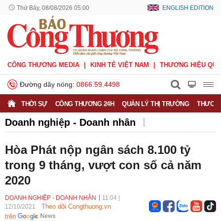
Thứ Bảy, 08/08/2026 05:00
ENGLISH EDITION
CÔNG THƯƠNG MEDIA
KINH TẾ VIỆT NAM
THƯƠNG HIỆU QUỐ
Đường dây nóng:
0866.59.4498
THỜI SỰ
CÔNG THƯƠNG 24H
QUẢN LÝ THỊ TRƯỜNG
THƯƠNG
Doanh nghiệp - Doanh nhân
Doanh nghiệp vì Người tiêu dùng
Doanh nhân
Hòa Phát nộp ngân sách 8.100 tỷ
Thông tin doanh nghiệp
trong 9 tháng, vượt con số cả năm
2020
DOANH NGHIỆP - DOANH NHÂN
11:04
|
Theo dõi Congthuong.vn
12/10/2021
trên