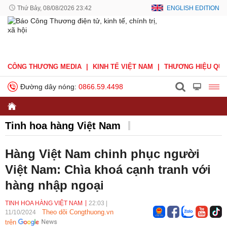
Thứ Bảy, 08/08/2026 23:42
ENGLISH EDITION
CÔNG THƯƠNG MEDIA
KINH TẾ VIỆT NAM
THƯƠNG HIỆU QUỐ
Đường dây nóng:
0866.59.4498
Tinh hoa hàng Việt Nam
Hàng Việt Nam chinh phục người
Việt Nam: Chìa khoá cạnh tranh với
hàng nhập ngoại
TINH HOA HÀNG VIỆT NAM
22:03
|
Theo dõi Congthuong.vn
11/10/2024
trên