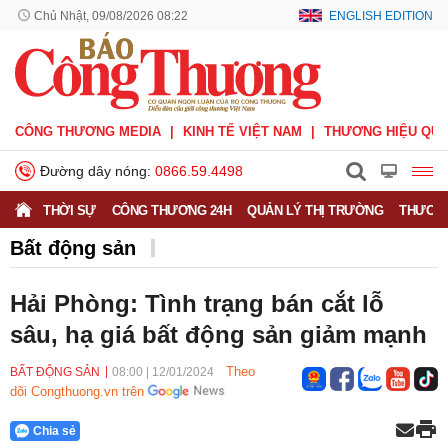
Chủ Nhật, 09/08/2026 08:22
ENGLISH EDITION
CÔNG THƯƠNG MEDIA
KINH TẾ VIỆT NAM
THƯƠNG HIỆU QUỐ
Đường dây nóng:
0866.59.4498
THỜI SỰ
CÔNG THƯƠNG 24H
QUẢN LÝ THỊ TRƯỜNG
THƯƠNG
Bất động sản
Hải Phòng: Tình trạng bán cắt lỗ
sâu, hạ giá bất động sản giảm mạnh
Theo
BẤT ĐỘNG SẢN
08:00
|
12/01/2024
dõi Congthuong.vn trên
Chia sẻ