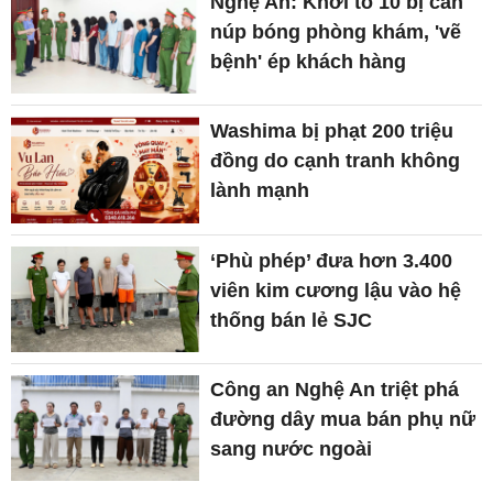
Nghệ An: Khởi tố 10 bị can
núp bóng phòng khám, 'vẽ
bệnh' ép khách hàng
Washima bị phạt 200 triệu
đồng do cạnh tranh không
lành mạnh
‘Phù phép’ đưa hơn 3.400
viên kim cương lậu vào hệ
thống bán lẻ SJC
Công an Nghệ An triệt phá
đường dây mua bán phụ nữ
sang nước ngoài