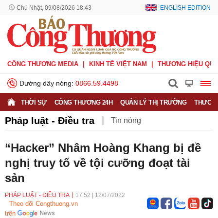
Chủ Nhật, 09/08/2026 18:43
ENGLISH EDITION
CÔNG THƯƠNG MEDIA
KINH TẾ VIỆT NAM
THƯƠNG HIỆU QUỐ
Đường dây nóng:
0866.59.4498
THỜI SỰ
CÔNG THƯƠNG 24H
QUẢN LÝ THỊ TRƯỜNG
THƯƠNG
Pháp luật - Điều tra
Tin nóng
“Hacker” Nhâm Hoàng Khang bị đề
nghị truy tố về tội cưỡng đoạt tài
sản
PHÁP LUẬT - ĐIỀU TRA
17:52
|
12/07/2022
Theo dõi Congthuong.vn
trên