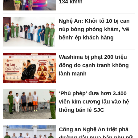
134 km/h
Nghệ An: Khởi tố 10 bị can
núp bóng phòng khám, 'vẽ
bệnh' ép khách hàng
Washima bị phạt 200 triệu
đồng do cạnh tranh không
lành mạnh
‘Phù phép’ đưa hơn 3.400
viên kim cương lậu vào hệ
thống bán lẻ SJC
Công an Nghệ An triệt phá
đường dây mua bán phụ nữ