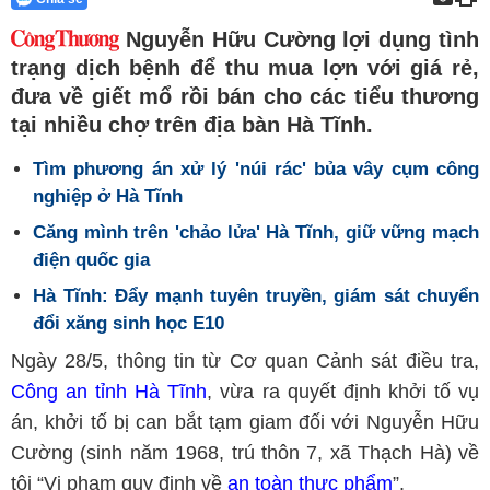
Nguyễn Hữu Cường lợi dụng tình
trạng dịch bệnh để thu mua lợn với giá rẻ,
đưa về giết mổ rồi bán cho các tiểu thương
tại nhiều chợ trên địa bàn Hà Tĩnh.
Tìm phương án xử lý 'núi rác' bủa vây cụm công
nghiệp ở Hà Tĩnh
Căng mình trên 'chảo lửa' Hà Tĩnh, giữ vững mạch
điện quốc gia
Hà Tĩnh: Đẩy mạnh tuyên truyền, giám sát chuyển
đổi xăng sinh học E10
Ngày 28/5, thông tin từ Cơ quan Cảnh sát điều tra,
Công an tỉnh Hà Tĩnh
, vừa ra quyết định khởi tố vụ
án, khởi tố bị can bắt tạm giam đối với Nguyễn Hữu
Cường (sinh năm 1968, trú thôn 7, xã Thạch Hà) về
tội “Vi phạm quy định về
an toàn thực phẩm
”.