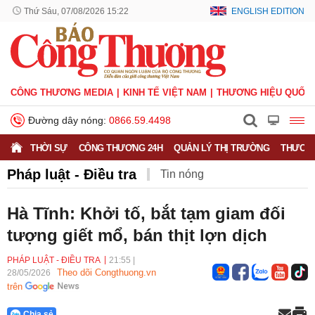
Thứ Sáu, 07/08/2026 15:22
ENGLISH EDITION
CÔNG THƯƠNG MEDIA
KINH TẾ VIỆT NAM
THƯƠNG HIỆU QUỐC 
Đường dây nóng:
0866.59.4498
THỜI SỰ
CÔNG THƯƠNG 24H
QUẢN LÝ THỊ TRƯỜNG
THƯƠNG
Pháp luật - Điều tra
Tin nóng
Hà Tĩnh: Khởi tố, bắt tạm giam đối
tượng giết mổ, bán thịt lợn dịch
PHÁP LUẬT - ĐIỀU TRA
21:55
|
Theo dõi Congthuong.vn
28/05/2026
trên
Chia sẻ