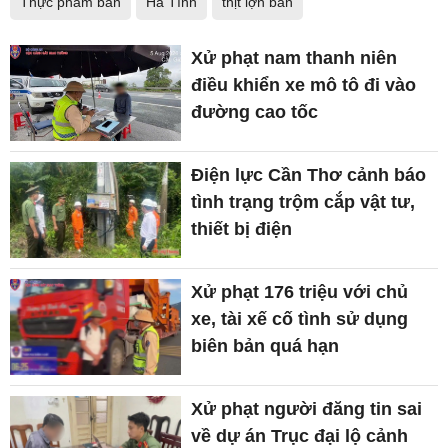
Thực phẩm bẩn
Hà Tĩnh
thịt lợn bẩn
Xử phạt nam thanh niên
điều khiển xe mô tô đi vào
đường cao tốc
Điện lực Cần Thơ cảnh báo
tình trạng trộm cắp vật tư,
thiết bị điện
Xử phạt 176 triệu với chủ
xe, tài xế cố tình sử dụng
biên bản quá hạn
Xử phạt người đăng tin sai
về dự án Trục đại lộ cảnh