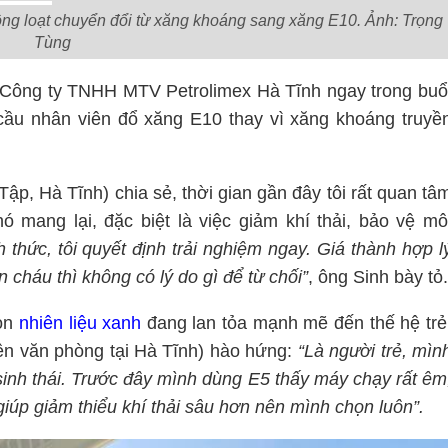
ng loạt chuyển đổi từ xăng khoáng sang xăng E10. Ảnh: Trọng
Tùng
 Công ty TNHH MTV Petrolimex Hà Tĩnh ngay trong buổ
cầu nhân viên đổ xăng E10 thay vì xăng khoáng truyề
, Hà Tĩnh) chia sẻ, thời gian gần đây tôi rất quan tâ
ó mang lại, đặc biệt là việc giảm khí thải, bảo vệ mô
hức, tôi quyết định trải nghiệm ngay. Giá thành hợp l
 cháu thì không có lý do gì để từ chối”
, ông Sinh bày tỏ.
họn
nhiên liệu xanh
đang lan tỏa mạnh mẽ đến thế hệ trẻ
ên văn phòng tại Hà Tĩnh) hào hứng:
“Là người trẻ, mìn
sinh thái. Trước đây mình dùng E5 thấy máy chạy rất êm
giúp giảm thiểu khí thải sâu hơn nên mình chọn luôn”.