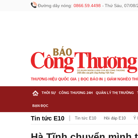
Đường dây nóng:
0866.59.4498
-
Thứ Sáu, 07/08/
THƯƠNG HIỆU QUỐC GIA
ĐỌC BÁO IN
GIẢM NGHÈO TH
THỜI SỰ
CÔNG THƯƠNG 24H
QUẢN LÝ THỊ TRƯỜNG
BẠN ĐỌC
Tin tức E10
Tin tức E10
Hỏi đáp E10
Ý 
Hà Tĩnh chuyển mình 