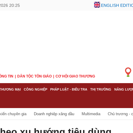
2026 20:25
ENGLISH EDITI
ÔNG TIN
DÂN TỘC TÔN GIÁO
CƠ HỘI GIAO THƯƠNG
THƯƠNG MẠI
CÔNG NGHIỆP
PHÁP LUẬT - ĐIỀU TRA
THỊ TRƯỜNG
NĂNG LƯỢ
kiến chuyên gia
Doanh nghiệp xăng dầu
Multimedia
Chủ trương - 
theo xu hướng tiêu dùng