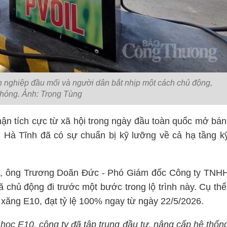
 nghiệp đầu mối và người dân bắt nhịp một cách chủ động,
hóng. Ảnh: Trọng Tùng
ận tích cực từ xã hội trong ngày đầu toàn quốc mở bán
 Hà Tĩnh đã có sự chuẩn bị kỹ lưỡng về cả hạ tầng k
g, ông Trương Doãn Đức - Phó Giám đốc Công ty TNH
 chủ động đi trước một bước trong lộ trình này. Cụ thể
 xăng E10, đạt tỷ lệ 100% ngay từ ngày 22/5/2026.
h học E10, công ty đã tập trung đầu tư, nâng cấp hệ thốn