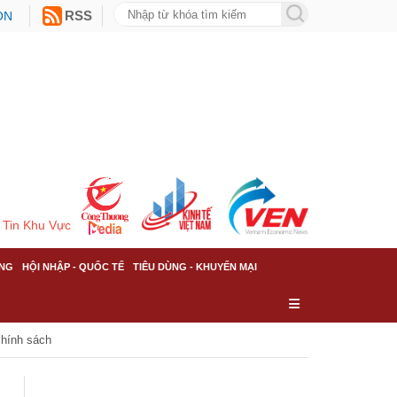
ON
RSS
Tin Khu Vực
NG
HỘI NHẬP - QUỐC TẾ
TIÊU DÙNG - KHUYẾN MẠI
chính sách