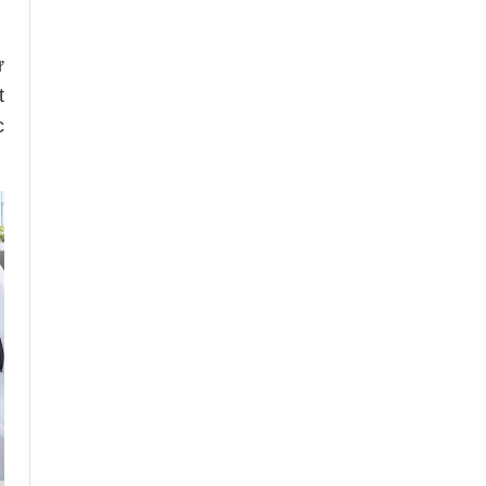
ư
t
c