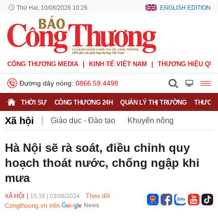
Thứ Hai, 10/08/2026 10:26
ENGLISH EDITION
CÔNG THƯƠNG MEDIA
KINH TẾ VIỆT NAM
THƯƠNG HIỆU QUỐ
Đường dây nóng:
0866.59.4498
THỜI SỰ
CÔNG THƯƠNG 24H
QUẢN LÝ THỊ TRƯỜNG
THƯƠNG
Xã hội
Giáo dục - Đào tạo
Khuyến nông
Môi trường
Nông nghiệp - nông thôn
Hà Nội sẽ rà soát, điều chỉnh quy
hoạch thoát nước, chống ngập khi
Phát triển bền vững
Sức khỏe
Việc làm
mưa
Theo dõi
XÃ HỘI
15:38
|
03/06/2024
Congthuong.vn trên