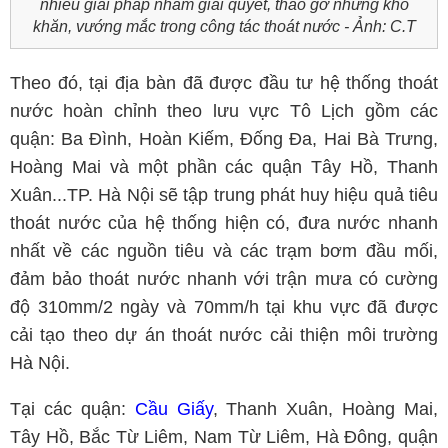
nhiều giải pháp nhằm giải quyết, tháo gỡ những khó
khăn, vướng mắc trong công tác thoát nước - Ảnh: C.T
Theo đó, tại địa bàn đã được đầu tư hệ thống thoát
nước hoàn chỉnh theo lưu vực Tô Lịch gồm các
quận: Ba Đình, Hoàn Kiếm, Đống Đa, Hai Bà Trưng,
Hoàng Mai và một phần các quận Tây Hồ, Thanh
Xuân...TP. Hà Nội sẽ tập trung phát huy hiệu quả tiêu
thoát nước của hệ thống hiện có, đưa nước nhanh
nhất về các nguồn tiêu và các trạm bơm đầu mối,
đảm bảo thoát nước nhanh với trận mưa có cường
độ 310mm/2 ngày và 70mm/h tại khu vực đã được
cải tạo theo dự án thoát nước cải thiện môi trường
Hà Nội.
Tại các quận:
Cầu Giấy
, Thanh Xuân, Hoàng Mai,
Tây Hồ, Bắc Từ Liêm, Nam Từ Liêm, Hà Đông, quận