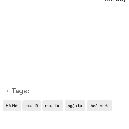
Tags:
Hà Nội
mưa lũ
mưa lớn
ngập lụt
thoát nước