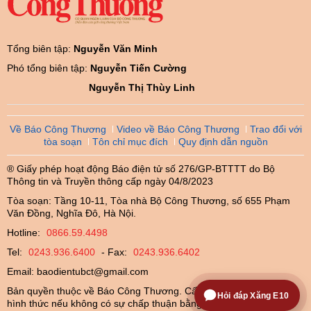
Tổng biên tập:
Nguyễn Văn Minh
Phó tổng biên tập:
Nguyễn Tiến Cường
Nguyễn Thị Thùy Linh
Về Báo Công Thương
Video về Báo Công Thương
Trao đổi với
tòa soạn
Tôn chỉ mục đích
Quy định dẫn nguồn
® Giấy phép hoạt động Báo điện tử số 276/GP-BTTTT do Bộ
Thông tin và Truyền thông cấp ngày 04/8/2023
Tòa soạn: Tầng 10-11, Tòa nhà Bộ Công Thương, số 655 Phạm
Văn Đồng, Nghĩa Đô, Hà Nội.
Hotline:
0866.59.4498
Tel:
0243.936.6400
- Fax:
0243.936.6402
Email:
baodientubct@gmail.com
Bản quyền thuộc về Báo Công Thương. Cấm sao chép dưới mọi
Hỏi đáp Xăng E10
hình thức nếu không có sự chấp thuận bằng văn bản.