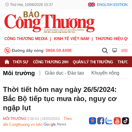
Thứ Hai, 10/08/2026 15:37
ENGLISH EDITION
CÔNG THƯƠNG MEDIA
KINH TẾ VIỆT NAM
THƯƠNG HIỆU QUỐ
Đường dây nóng:
0866.59.4498
THỜI SỰ
CÔNG THƯƠNG 24H
QUẢN LÝ THỊ TRƯỜNG
THƯƠNG
Môi trường
Giáo dục - Đào tạo
Khuyến nông
Môi trường
Nông nghiệp - nông thôn
Thời tiết hôm nay ngày 26/5/2024:
Bắc Bộ tiếp tục mưa rào, nguy cơ
Phát triển bền vững
Sức khỏe
Việc làm
ngập lụt
Theo
MÔI TRƯỜNG
06:03
|
26/05/2024
dõi Congthuong.vn trên