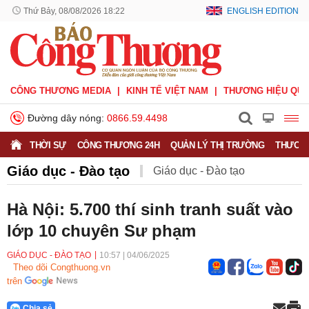
Thứ Bảy, 08/08/2026 18:22
ENGLISH EDITION
CÔNG THƯƠNG MEDIA
KINH TẾ VIỆT NAM
THƯƠNG HIỆU QUỐ
Đường dây nóng:
0866.59.4498
THỜI SỰ
CÔNG THƯƠNG 24H
QUẢN LÝ THỊ TRƯỜNG
THƯƠNG
Giáo dục - Đào tạo
Giáo dục - Đào tạo
Khuyến nông
Môi trường
Nông nghiệp - nông thôn
Hà Nội: 5.700 thí sinh tranh suất vào
lớp 10 chuyên Sư phạm
Phát triển bền vững
Sức khỏe
Việc làm
GIÁO DỤC - ĐÀO TẠO
10:57
|
04/06/2025
Theo dõi Congthuong.vn
trên
Chia sẻ