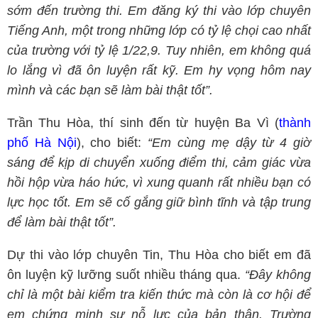
sớm đến trường thi. Em đăng ký thi vào lớp chuyên
Tiếng Anh, một trong những lớp có tỷ lệ chọi cao nhất
của trường với tỷ lệ 1/22,9. Tuy nhiên, em không quá
lo lắng vì đã ôn luyện rất kỹ. Em hy vọng hôm nay
mình và các bạn sẽ làm bài thật tốt”.
Trần Thu Hòa, thí sinh đến từ huyện Ba Vì (
thành
phố Hà Nội
), cho biết:
“Em cùng mẹ dậy từ 4 giờ
sáng để kịp di chuyển xuống điểm thi, cảm giác vừa
hồi hộp vừa háo hức, vì xung quanh rất nhiều bạn có
lực học tốt. Em sẽ cố gắng giữ bình tĩnh và tập trung
để làm bài thật tốt”.
Dự thi vào lớp chuyên Tin, Thu Hòa cho biết em đã
ôn luyện kỹ lưỡng suốt nhiều tháng qua.
“Đây không
chỉ là một bài kiểm tra kiến thức mà còn là cơ hội để
em chứng minh sự nỗ lực của bản thân. Trường