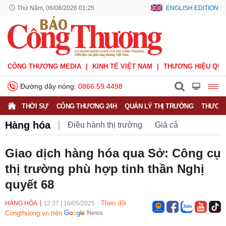
Thứ Năm, 06/08/2026 01:25
ENGLISH EDITION
CÔNG THƯƠNG MEDIA
KINH TẾ VIỆT NAM
THƯƠNG HIỆU QUỐ
Đường dây nóng:
0866.59.4498
THỜI SỰ
CÔNG THƯƠNG 24H
QUẢN LÝ THỊ TRƯỜNG
THƯƠNG
Hàng hóa
Điều hành thị trường
Giá cả
Hàng hóa
Nông sản
Thị trường miền núi
Giao dịch hàng hóa qua Sở: Công cụ
thị trường phù hợp tinh thần Nghị
quyết 68
Theo dõi
HÀNG HÓA
12:37
|
16/05/2025
Congthuong.vn trên