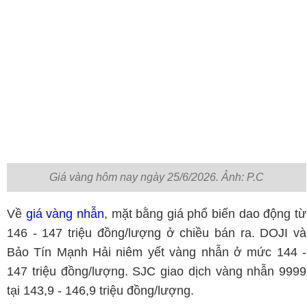
Giá vàng hôm nay ngày 25/6/2026. Ảnh: P.C
Về
giá vàng nhẫn
, mặt bằng giá phổ biến dao động từ
146 - 147 triệu đồng/lượng ở chiều bán ra. DOJI và
Bảo Tín Mạnh Hải niêm yết vàng nhẫn ở mức 144 -
147 triệu đồng/lượng. SJC giao dịch vàng nhẫn 9999
tại 143,9 - 146,9 triệu đồng/lượng.
Đáng chú ý, vàng nhẫn tròn trơn Vàng Rồng Thăng
Long của Bảo Tín Minh Châu giảm mạnh xuống còn
142,5 triệu đồng/lượng mua vào và 146 triệu
đồng/lượng bán ra. Trong khi đó, Phú Quý niêm yết
vàng nhẫn tròn trơn 999,9 ở mức 143,5 - 146,5 triệu