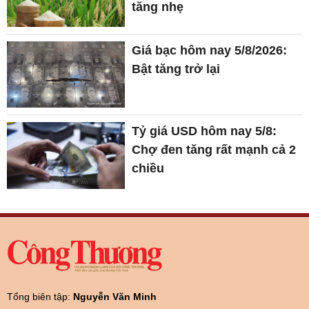
Tỷ giá USD hôm nay 5/8:
Chợ đen tăng rất mạnh cả 2
chiều
Tổng biên tập:
Nguyễn Văn Minh
Phó tổng biên tập:
Nguyễn Tiến Cường
Nguyễn Thị Thùy Linh
Về Báo Công Thương
Video về Báo Công Thương
Trao đổi với
tòa soạn
Tôn chỉ mục đích
Quy định dẫn nguồn