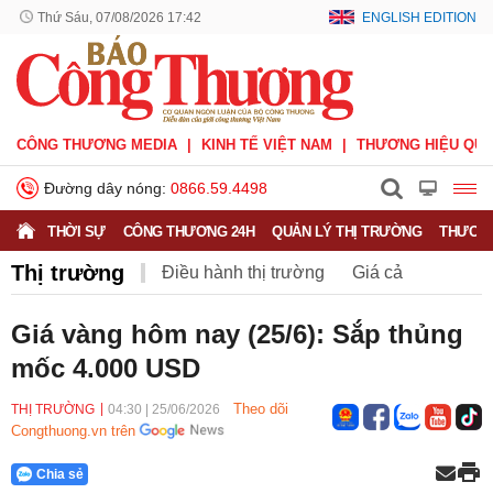
Thứ Sáu, 07/08/2026 17:42
ENGLISH EDITION
CÔNG THƯƠNG MEDIA
KINH TẾ VIỆT NAM
THƯƠNG HIỆU QUỐ
Đường dây nóng:
0866.59.4498
THỜI SỰ
CÔNG THƯƠNG 24H
QUẢN LÝ THỊ TRƯỜNG
THƯƠNG
Thị trường
Điều hành thị trường
Giá cả
Hàng hóa
Nông sản
Thị trường miền núi
Giá vàng hôm nay (25/6): Sắp thủng
mốc 4.000 USD
Theo dõi
THỊ TRƯỜNG
04:30
|
25/06/2026
Congthuong.vn trên
Chia sẻ