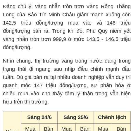
đồng/lượng.
Nhìn chung, thị trường vàng trong nước đang trong
trạng thái đi ngang sau nhịp điều chỉnh mạnh đầu
tuần. Dù giá bán ra tại nhiều doanh nghiệp vẫn duy trì
quanh mốc 147 triệu đồng/lượng, sự phân hóa ở
chiều mua vào cho thấy tâm lý thận trọng vẫn hiện
hữu trên thị trường.
Sáng 24/6
Sáng 25/6
Chênh lệch
Mua
Bán
Mua
Bán
Mua
Bán
Vàng
vào
ra
vào
ra
vào
ra
nhẫn
Triệu
Triệu
Nghìn
đồng/lượng
đồng/lượng
đồng/lượng
SJC
143,9
146,9
143,9
146,9
0
0