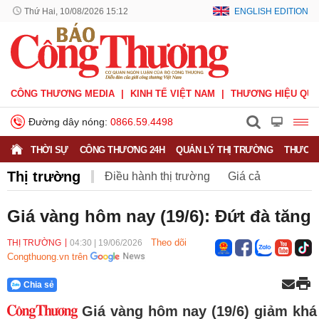
Thứ Hai, 10/08/2026 15:12
ENGLISH EDITION
CÔNG THƯƠNG MEDIA
KINH TẾ VIỆT NAM
THƯƠNG HIỆU QUỐ
Đường dây nóng:
0866.59.4498
THỜI SỰ
CÔNG THƯƠNG 24H
QUẢN LÝ THỊ TRƯỜNG
THƯƠNG
Thị trường
Điều hành thị trường
Giá cả
Hàng hóa
Nông sản
Thị trường miền núi
Giá vàng hôm nay (19/6): Đứt đà tăng
Theo dõi
THỊ TRƯỜNG
04:30
|
19/06/2026
Congthuong.vn trên
Chia sẻ
Giá vàng hôm nay (19/6) giảm khá