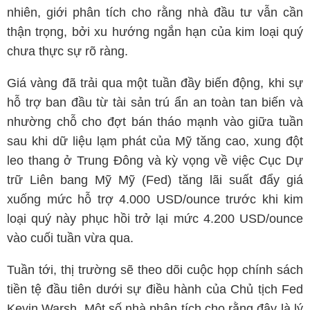
nhiên, giới phân tích cho rằng nhà đầu tư vẫn cần
thận trọng, bởi xu hướng ngắn hạn của kim loại quý
chưa thực sự rõ ràng.
Giá vàng đã trải qua một tuần đầy biến động, khi sự
hỗ trợ ban đầu từ tài sản trú ẩn an toàn tan biến và
nhường chỗ cho đợt bán tháo mạnh vào giữa tuần
sau khi dữ liệu lạm phát của Mỹ tăng cao, xung đột
leo thang ở Trung Đông và kỳ vọng về việc Cục Dự
trữ Liên bang Mỹ Mỹ (Fed) tăng lãi suất đẩy giá
xuống mức hỗ trợ 4.000 USD/ounce trước khi kim
loại quý này phục hồi trở lại mức 4.200 USD/ounce
vào cuối tuần vừa qua.
Tuần tới, thị trường sẽ theo dõi cuộc họp chính sách
tiền tệ đầu tiên dưới sự điều hành của Chủ tịch Fed
Kevin Warsh. Một số nhà phân tích cho rằng đây là lý