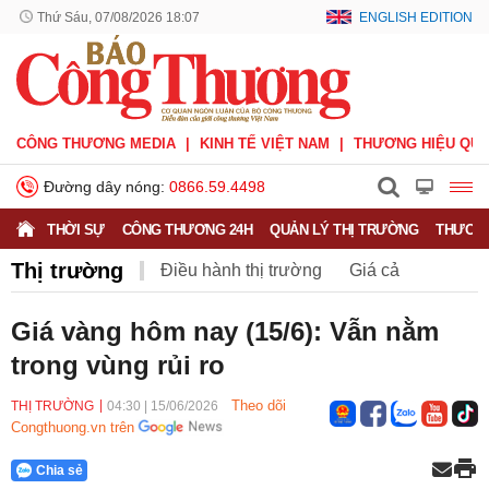
Thứ Sáu, 07/08/2026 18:07
ENGLISH EDITION
CÔNG THƯƠNG MEDIA
KINH TẾ VIỆT NAM
THƯƠNG HIỆU QUỐ
Đường dây nóng:
0866.59.4498
THỜI SỰ
CÔNG THƯƠNG 24H
QUẢN LÝ THỊ TRƯỜNG
THƯƠNG
Thị trường
Điều hành thị trường
Giá cả
Hàng hóa
Nông sản
Thị trường miền núi
Giá vàng hôm nay (15/6): Vẫn nằm
trong vùng rủi ro
Theo dõi
THỊ TRƯỜNG
04:30
|
15/06/2026
Congthuong.vn trên
Chia sẻ