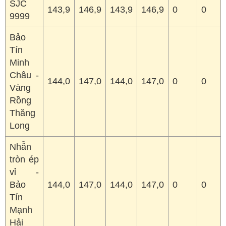
SJC
143,9
146,9
143,9
146,9
0
0
9999
Bảo
Tín
Minh
Châu -
144,0
147,0
144,0
147,0
0
0
Vàng
Rồng
Thăng
Long
Nhẫn
tròn ép
vỉ -
Bảo
144,0
147,0
144,0
147,0
0
0
Tín
Mạnh
Hải