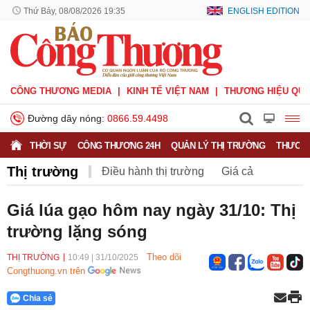
Thứ Bảy, 08/08/2026 19:35
ENGLISH EDITION
CÔNG THƯƠNG MEDIA
KINH TẾ VIỆT NAM
THƯƠNG HIỆU QUỐ
Đường dây nóng:
0866.59.4498
THỜI SỰ
CÔNG THƯƠNG 24H
QUẢN LÝ THỊ TRƯỜNG
THƯƠNG
Thị trường
Điều hành thị trường
Giá cả
Hàng hóa
Nông sản
Thị trường miền núi
Giá lúa gạo hôm nay ngày 31/10: Thị
trường lặng sóng
Theo dõi
THỊ TRƯỜNG
10:49
|
31/10/2025
Congthuong.vn trên
Chia sẻ