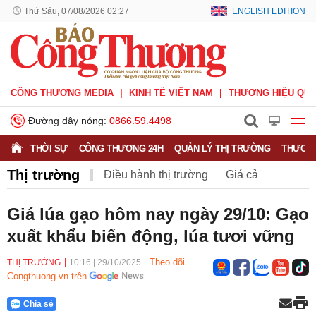
Thứ Sáu, 07/08/2026 02:27
ENGLISH EDITION
CÔNG THƯƠNG MEDIA
KINH TẾ VIỆT NAM
THƯƠNG HIỆU QUỐ
Đường dây nóng:
0866.59.4498
THỜI SỰ
CÔNG THƯƠNG 24H
QUẢN LÝ THỊ TRƯỜNG
THƯƠNG
Thị trường
Điều hành thị trường
Giá cả
Hàng hóa
Nông sản
Thị trường miền núi
Giá lúa gạo hôm nay ngày 29/10: Gạo
xuất khẩu biến động, lúa tươi vững
Theo dõi
THỊ TRƯỜNG
10:16
|
29/10/2025
Congthuong.vn trên
Chia sẻ