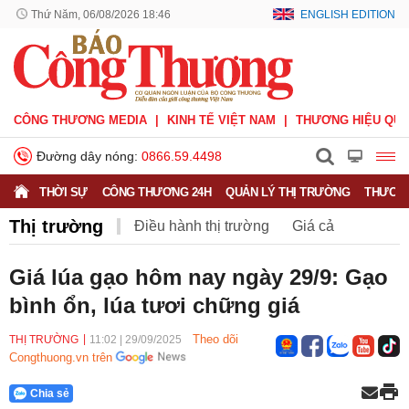
Thứ Năm, 06/08/2026 18:46
ENGLISH EDITION
CÔNG THƯƠNG MEDIA
KINH TẾ VIỆT NAM
THƯƠNG HIỆU QUỐ
Đường dây nóng:
0866.59.4498
THỜI SỰ
CÔNG THƯƠNG 24H
QUẢN LÝ THỊ TRƯỜNG
THƯƠNG
Thị trường
Điều hành thị trường
Giá cả
Hàng hóa
Nông sản
Thị trường miền núi
Giá lúa gạo hôm nay ngày 29/9: Gạo
bình ổn, lúa tươi chững giá
Theo dõi
THỊ TRƯỜNG
11:02
|
29/09/2025
Congthuong.vn trên
Chia sẻ