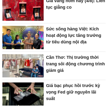
Giá vàng hôm nay (4/8): Liên
tục giằng co
Sức sống hàng Việt: Kích
hoạt động lực tăng trưởng
từ tiêu dùng nội địa
Cần Thơ: Thị trường thời
trang sôi động chương trình
giảm giá
Giá bạc phục hồi trước kỳ
vọng Fed giữ nguyên lãi
suất