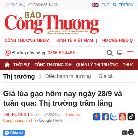
Chủ Nhật, 09/08/2026 14:32
ENGLISH EDITION
CÔNG THƯƠNG MEDIA
KINH TẾ VIỆT NAM
THƯƠNG HIỆU QUỐ
Đường dây nóng:
0866.59.4498
THỜI SỰ
CÔNG THƯƠNG 24H
QUẢN LÝ THỊ TRƯỜNG
THƯƠNG
Thị trường
Điều hành thị trường
Giá cả
Hàng hóa
Nông sản
Thị trường miền núi
Giá lúa gạo hôm nay ngày 28/9 và
tuần qua: Thị trường trầm lắng
Theo dõi
THỊ TRƯỜNG
10:33
|
28/09/2025
Congthuong.vn trên
Chia sẻ