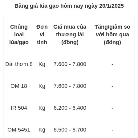
Bảng giá lúa gạo hôm nay ngày 20/1/2025
Chủng
Đơn
Giá mua của
Tăng/giảm so
loại
vị
thương lái
với hôm qua
lúa/gạo
tính
(đồng)
(đồng)
Đài thơm 8
Kg
7.600 - 7.800
-
OM 18
Kg
7.600 - 7.800
-
IR 504
Kg
6.200 - 6.400
-
OM 5451
Kg
6.500 - 6.700
-