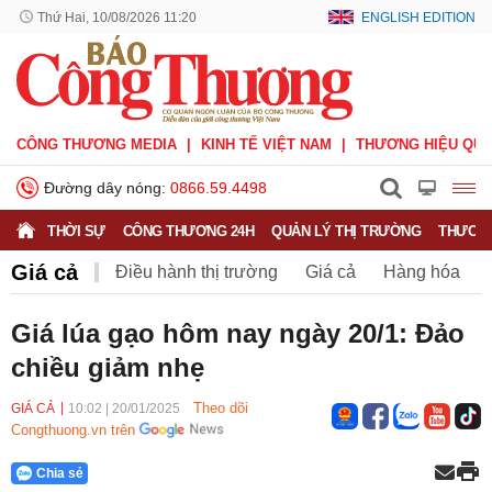
Thứ Hai, 10/08/2026 11:20
ENGLISH EDITION
CÔNG THƯƠNG MEDIA
KINH TẾ VIỆT NAM
THƯƠNG HIỆU QUỐ
Đường dây nóng:
0866.59.4498
THỜI SỰ
CÔNG THƯƠNG 24H
QUẢN LÝ THỊ TRƯỜNG
THƯƠNG
Giá cả
Điều hành thị trường
Giá cả
Hàng hóa
Nông sản
Thị trường miền núi
Giá lúa gạo hôm nay ngày 20/1: Đảo
chiều giảm nhẹ
Theo dõi
GIÁ CẢ
10:02
|
20/01/2025
Congthuong.vn trên
Chia sẻ