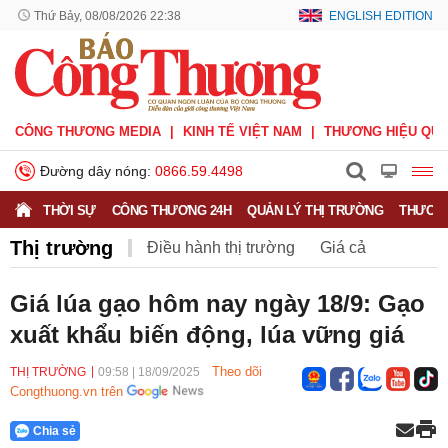
Thứ Bảy, 08/08/2026 22:39
ENGLISH EDITION
CÔNG THƯƠNG MEDIA
KINH TẾ VIỆT NAM
THƯƠNG HIỆU QUỐ
Đường dây nóng:
0866.59.4498
THỜI SỰ
CÔNG THƯƠNG 24H
QUẢN LÝ THỊ TRƯỜNG
THƯƠNG
Thị trường
Điều hành thị trường
Giá cả
Hàng hóa
Nông sản
Thị trường miền núi
Giá lúa gạo hôm nay ngày 18/9: Gạo
xuất khẩu biến động, lúa vững giá
Theo dõi
THỊ TRƯỜNG
09:58
|
18/09/2025
Congthuong.vn trên
Chia sẻ