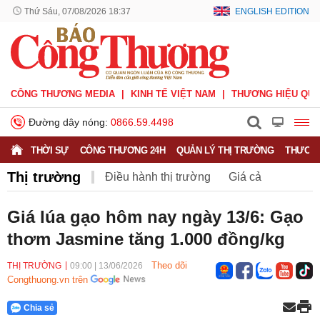
Thứ Sáu, 07/08/2026 18:37
ENGLISH EDITION
CÔNG THƯƠNG MEDIA
KINH TẾ VIỆT NAM
THƯƠNG HIỆU QUỐ
Đường dây nóng:
0866.59.4498
THỜI SỰ
CÔNG THƯƠNG 24H
QUẢN LÝ THỊ TRƯỜNG
THƯƠNG
Thị trường
Điều hành thị trường
Giá cả
Hàng hóa
Nông sản
Thị trường miền núi
Giá lúa gạo hôm nay ngày 13/6: Gạo
thơm Jasmine tăng 1.000 đồng/kg
Theo dõi
THỊ TRƯỜNG
09:00
|
13/06/2026
Congthuong.vn trên
Chia sẻ