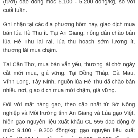
(tươi) dao động mốc 5.100 - 5.200 đồng/kg, so với
cuối tuần.
Ghi nhận tại các địa phương hôm nay, giao dịch mua
bán lúa Hè Thu ít. Tại An Giang, nông dân chào bán
lúa Hè Thu lai rai, lúa thu hoạch sớm lượng ít,
thương lái mua chậm.
Tại Cần Thơ, mua bán vẫn yếu, thương lái chờ ngày
cắt mới mua, giá vững. Tại Đồng Tháp, Cà Mau,
Vĩnh Long, Tây Ninh, nguồn lúa Hè Thu đã chào bán
nhiều nơi, giao dịch mua mới chậm, giá vững.
Đối với mặt hàng gạo, theo cập nhật từ Sở Nông
nghiệp và Môi trường tỉnh An Giang và Lúa gạo Việt,
hiện gạo nguyên liệu xuất khẩu CL 555 dao động ở
mức 9.100 - 9.200 đồng/kg; gạo nguyên liệu xuất