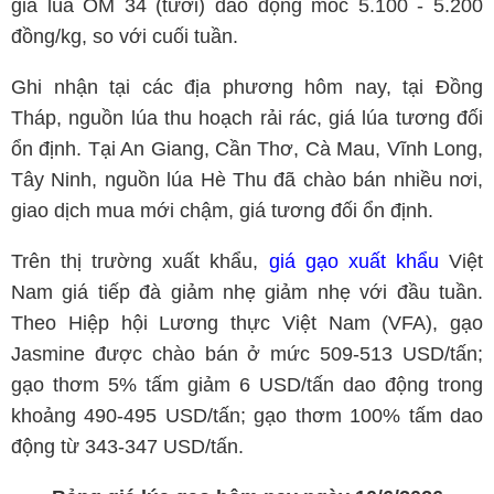
giá lúa OM 34 (tươi) dao động mốc 5.100 - 5.200
đồng/kg, so với cuối tuần.
Ghi nhận tại các địa phương hôm nay, tại Đồng
Tháp, nguồn lúa thu hoạch rải rác, giá lúa tương đối
ổn định. Tại An Giang, Cần Thơ, Cà Mau, Vĩnh Long,
Tây Ninh, nguồn lúa Hè Thu đã chào bán nhiều nơi,
giao dịch mua mới chậm, giá tương đối ổn định.
Trên thị trường xuất khẩu,
giá gạo xuất khẩu
Việt
Nam giá tiếp đà giảm nhẹ giảm nhẹ với đầu tuần.
Theo Hiệp hội Lương thực Việt Nam (VFA), gạo
Jasmine được chào bán ở mức 509-513 USD/tấn;
gạo thơm 5% tấm giảm 6 USD/tấn dao động trong
khoảng 490-495 USD/tấn; gạo thơm 100% tấm dao
động từ 343-347 USD/tấn.