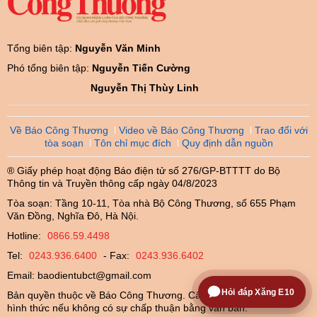
Tổng biên tập:
Nguyễn Văn Minh
Phó tổng biên tập:
Nguyễn Tiến Cường
Nguyễn Thị Thùy Linh
Về Báo Công Thương
Video về Báo Công Thương
Trao đổi với
tòa soạn
Tôn chỉ mục đích
Quy định dẫn nguồn
® Giấy phép hoạt động Báo điện tử số 276/GP-BTTTT do Bộ
Thông tin và Truyền thông cấp ngày 04/8/2023
Tòa soạn: Tầng 10-11, Tòa nhà Bộ Công Thương, số 655 Phạm
Văn Đồng, Nghĩa Đô, Hà Nội.
Hotline:
0866.59.4498
Tel:
0243.936.6400
- Fax:
0243.936.6402
Email:
baodientubct@gmail.com
Hỏi đáp Xăng E10
Bản quyền thuộc về Báo Công Thương. Cấm sao chép dưới mọi
hình thức nếu không có sự chấp thuận bằng văn bản.