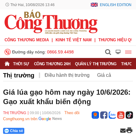
Thứ Hai, 10/08/2026 13:46
ENGLISH EDITION
CÔNG THƯƠNG MEDIA
KINH TẾ VIỆT NAM
THƯƠNG HIỆU QUỐ
Đường dây nóng:
0866.59.4498
THỜI SỰ
CÔNG THƯƠNG 24H
QUẢN LÝ THỊ TRƯỜNG
THƯƠNG
Thị trường
Điều hành thị trường
Giá cả
Hàng hóa
Nông sản
Thị trường miền núi
Giá lúa gạo hôm nay ngày 10/6/2026:
Gạo xuất khẩu biến động
Theo dõi
THỊ TRƯỜNG
09:00
|
10/06/2026
Congthuong.vn trên
Chia sẻ