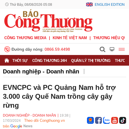
Thứ Bảy, 08/08/2026 05:08
ENGLISH EDITION
CÔNG THƯƠNG MEDIA
KINH TẾ VIỆT NAM
THƯƠNG HIỆU QUỐ
Đường dây nóng:
0866.59.4498
THỜI SỰ
CÔNG THƯƠNG 24H
QUẢN LÝ THỊ TRƯỜNG
THƯƠNG
Doanh nghiệp - Doanh nhân
Doanh nghiệp vì Người tiêu dùng
Doanh nhân
EVNCPC và PC Quảng Nam hỗ trợ
Thông tin doanh nghiệp
3.000 cây Quế Nam trồng cây gây
rừng
DOANH NGHIỆP - DOANH NHÂN
19:38
|
Theo dõi Congthuong.vn
17/03/2024
trên