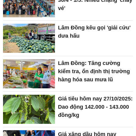
30/4 - 1/5: Nhiều chặng 'cháy
vé'
Lâm Đồng kêu gọi 'giải cứu'
dưa hấu
Lâm Đồng: Tăng cường
kiểm tra, ổn định thị trường
hàng hóa sau mưa lũ
Giá tiêu hôm nay 27/10/2025:
Dao động 142.000 - 143.000
đồng/kg
Giá xăng dầu hôm nay