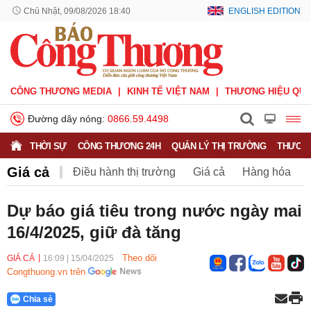
Chủ Nhật, 09/08/2026 18:40
ENGLISH EDITION
CÔNG THƯƠNG MEDIA
KINH TẾ VIỆT NAM
THƯƠNG HIỆU QUỐ
Đường dây nóng:
0866.59.4498
THỜI SỰ
CÔNG THƯƠNG 24H
QUẢN LÝ THỊ TRƯỜNG
THƯƠNG
Giá cả
Điều hành thị trường
Giá cả
Hàng hóa
Nông sản
Thị trường miền núi
Dự báo giá tiêu trong nước ngày mai
16/4/2025, giữ đà tăng
Theo dõi
GIÁ CẢ
16:09
|
15/04/2025
Congthuong.vn trên
Chia sẻ