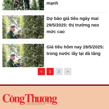
mạnh
Dự báo giá tiêu ngày mai
29/5/2025: thị trường neo
mức cao
Giá tiêu hôm nay 28/5/2025:
trong nước lấy lại đà tăng
<
1
2
>