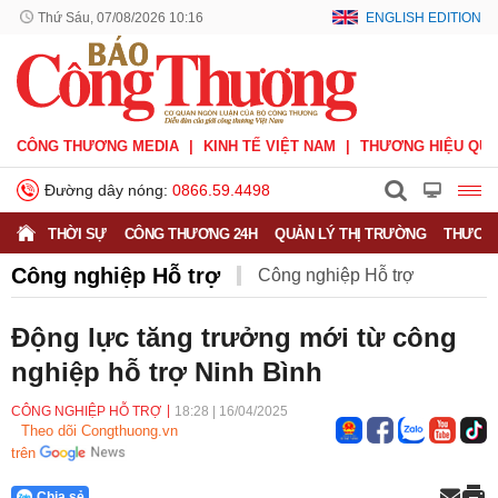
Thứ Sáu, 07/08/2026 10:16
ENGLISH EDITION
CÔNG THƯƠNG MEDIA
KINH TẾ VIỆT NAM
THƯƠNG HIỆU QUỐ
Đường dây nóng:
0866.59.4498
THỜI SỰ
CÔNG THƯƠNG 24H
QUẢN LÝ THỊ TRƯỜNG
THƯƠNG
Công nghiệp Hỗ trợ
Công nghiệp Hỗ trợ
Công nghiệp nặng
Công nghiệp nhẹ
Động lực tăng trưởng mới từ công
nghiệp hỗ trợ Ninh Bình
Công nghiệp quốc phòng
Khuyến công
CÔNG NGHIỆP HỖ TRỢ
18:28
|
16/04/2025
Theo dõi Congthuong.vn
trên
Chia sẻ