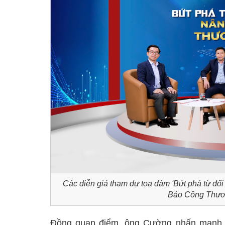
Các diễn giả tham dự tọa đàm 'Bứt phá từ đổi m
Báo Công Thươn
Đồng quan điểm, ông Cường nhấn mạnh, 