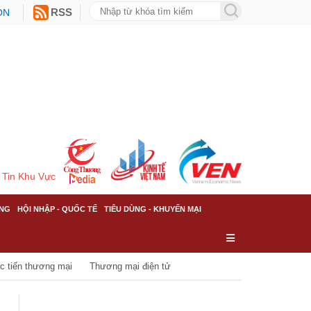
ON
RSS
Tin Khu Vực
NG
HỘI NHẬP - QUỐC TẾ
TIÊU DÙNG - KHUYẾN MẠI
c tiến thương mại
Thương mại điện tử