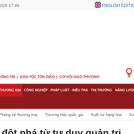
2026 17:46
ENGLISH EDITI
ÔNG TIN
DÂN TỘC TÔN GIÁO
CƠ HỘI GIAO THƯƠNG
THƯƠNG MẠI
CÔNG NGHIỆP
PHÁP LUẬT - ĐIỀU TRA
THỊ TRƯỜNG
NĂNG LƯỢ
Phòng vệ thương mại
Thương hiệu quốc gia
Xuất xứ hàng hóa
Xú
đột phá từ tư duy quản trị,