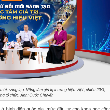
ới, sáng tạo: Nâng tầm giá trị thương hiệu Việt', chiều 20/3,
g tổ chức. Ảnh: Quốc Chuyển
ở bình diện quốc gia, mức đầu tư cho khoa học côn