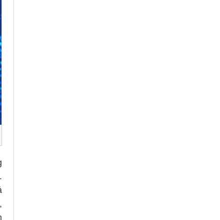
g
.
ả
,
h