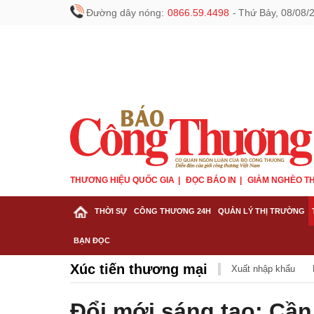
Đường dây nóng:
0866.59.4498
-
Thứ Bảy, 08/08/
THƯƠNG HIỆU QUỐC GIA
ĐỌC BÁO IN
GIẢM NGHÈO TH
THỜI SỰ
CÔNG THƯƠNG 24H
QUẢN LÝ THỊ TRƯỜNG
BẠN ĐỌC
Xúc tiến thương mại
Xuất nhập khẩu
Đổi mới sáng tạo: Cần 