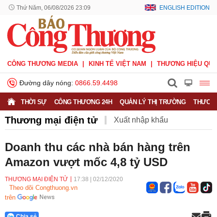
Thứ Năm, 06/08/2026 23:09
ENGLISH EDITION
CÔNG THƯƠNG MEDIA
KINH TẾ VIỆT NAM
THƯƠNG HIỆU QUỐ
Đường dây nóng:
0866.59.4498
THỜI SỰ
CÔNG THƯƠNG 24H
QUẢN LÝ THỊ TRƯỜNG
THƯƠNG
Thương mại điện tử
Xuất nhập khẩu
Phòng vệ thương mại
Thương hiệu quốc gia
Doanh thu các nhà bán hàng trên
Amazon vượt mốc 4,8 tỷ USD
Xuất xứ hàng hóa
Xúc tiến thương mại
Thương mại điện tử
THƯƠNG MẠI ĐIỆN TỬ
17:38
|
02/12/2020
Theo dõi Congthuong.vn
trên
Chia sẻ