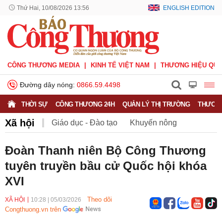
Thứ Hai, 10/08/2026 13:56
ENGLISH EDITION
CÔNG THƯƠNG MEDIA
KINH TẾ VIỆT NAM
THƯƠNG HIỆU QUỐ
Đường dây nóng:
0866.59.4498
THỜI SỰ
CÔNG THƯƠNG 24H
QUẢN LÝ THỊ TRƯỜNG
THƯƠNG
Xã hội
Giáo dục - Đào tạo
Khuyến nông
Môi trường
Nông nghiệp - nông thôn
Đoàn Thanh niên Bộ Công Thương
tuyên truyền bầu cử Quốc hội khóa
Phát triển bền vững
Sức khỏe
Việc làm
XVI
Theo dõi
XÃ HỘI
10:28
|
05/03/2026
Congthuong.vn trên