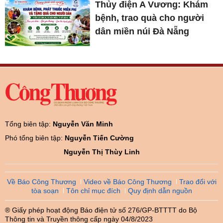
Thủy điện A Vương: Khám
bệnh, trao quà cho người
dân miền núi Đà Nẵng
Tổng biên tập:
Nguyễn Văn Minh
Phó tổng biên tập:
Nguyễn Tiến Cường
Nguyễn Thị Thùy Linh
Về Báo Công Thương
Video về Báo Công Thương
Trao đổi với
tòa soạn
Tôn chỉ mục đích
Quy định dẫn nguồn
® Giấy phép hoạt động Báo điện tử số 276/GP-BTTTT do Bộ
Thông tin và Truyền thông cấp ngày 04/8/2023