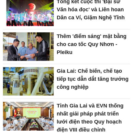
Tổng kết cuộc thi 'Đại sứ
Văn hóa đọc' và Liên hoan
Dân ca Ví, Giặm Nghệ Tĩnh
Thêm 'điểm sáng' mặt bằng
cho cao tốc Quy Nhơn -
Pleiku
Gia Lai: Chế biến, chế tạo
tiếp tục dẫn dắt tăng trưởng
công nghiệp
Tỉnh Gia Lai và EVN thống
nhất giải pháp phát triển
lưới điện theo Quy hoạch
điện VIII điều chỉnh