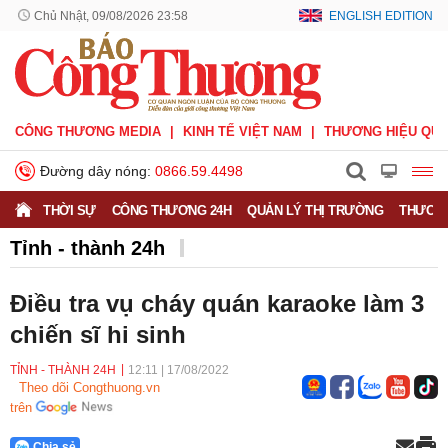
Chủ Nhật, 09/08/2026 23:58
ENGLISH EDITION
CÔNG THƯƠNG MEDIA
KINH TẾ VIỆT NAM
THƯƠNG HIỆU QUỐ
Đường dây nóng:
0866.59.4498
THỜI SỰ
CÔNG THƯƠNG 24H
QUẢN LÝ THỊ TRƯỜNG
THƯƠNG
Tỉnh - thành 24h
Điều tra vụ cháy quán karaoke làm 3
chiến sĩ hi sinh
TỈNH - THÀNH 24H
12:11
|
17/08/2022
Theo dõi Congthuong.vn
trên
Chia sẻ