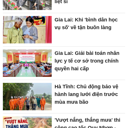
liệt sĩ
Gia Lai: Khi 'bình dân học
vụ số' về tận buôn làng
Gia Lai: Giải bài toán nhân
lực y tế cơ sở trong chính
quyền hai cấp
Hà Tĩnh: Chủ động bảo vệ
hành lang lưới điện trước
mùa mưa bão
'Vượt nắng, thắng mưa' thi
công cao tốc Quy Nhơn -