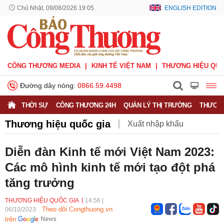
Chủ Nhật, 09/08/2026 19:05
ENGLISH EDITION
CÔNG THƯƠNG MEDIA
KINH TẾ VIỆT NAM
THƯƠNG HIỆU QUỐ
Đường dây nóng:
0866.59.4498
THỜI SỰ
CÔNG THƯƠNG 24H
QUẢN LÝ THỊ TRƯỜNG
THƯƠNG
Thương hiệu quốc gia
Xuất nhập khẩu
Phòng vệ thương mại
Thương hiệu quốc gia
Diễn đàn Kinh tế mới Việt Nam 2023:
Các mô hình kinh tế mới tạo đột phá
Xuất xứ hàng hóa
Xúc tiến thương mại
tăng trưởng
Thương mại điện tử
THƯƠNG HIỆU QUỐC GIA
14:56
|
Theo dõi Congthuong.vn
06/10/2023
trên