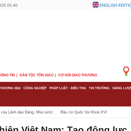
026 05:40
ENGLISH EDITI
ÔNG TIN
DÂN TỘC TÔN GIÁO
CƠ HỘI GIAO THƯƠNG
THƯƠNG MẠI
CÔNG NGHIỆP
PHÁP LUẬT - ĐIỀU TRA
THỊ TRƯỜNG
NĂNG LƯỢ
 của Lãnh đạo Đảng, Nhà nước
Bầu cử Quốc hội Khoá XVI
hiệp Việt Nam: Tạo động lực