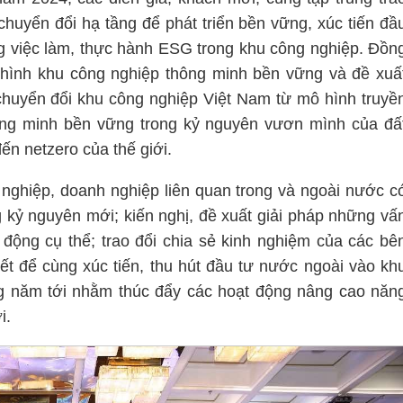
 chuyển đổi hạ tầng để phát triển bền vững, xúc tiến đầ
ộng việc làm, thực hành ESG trong khu công nghiệp. Đồn
ô hình khu công nghiệp thông minh bền vững và đề xuấ
chuyển đổi khu công nghiệp Việt Nam từ mô hình truyề
ông minh bền vững trong kỷ nguyên vươn mình của đấ
n netzero của thế giới.
 nghiệp, doanh nghiệp liên quan trong và ngoài nước c
 kỷ nguyên mới; kiến nghị, đề xuất giải pháp những vấ
 động cụ thể; trao đổi chia sẻ kinh nghiệm của các bê
ết để cùng xúc tiến, thu hút đầu tư nước ngoài vào kh
 năm tới nhằm thúc đẩy các hoạt động nâng cao năn
i.