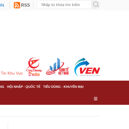
ON
RSS
Tin Khu Vực
NG
HỘI NHẬP - QUỐC TẾ
TIÊU DÙNG - KHUYẾN MẠI