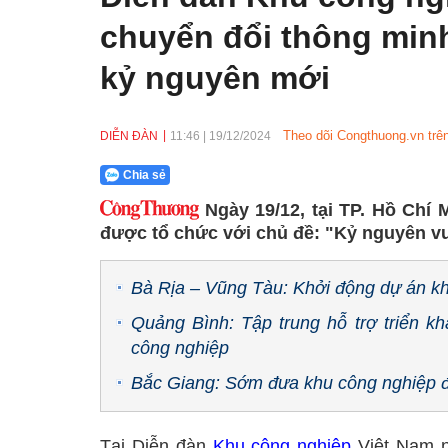
chuyển đổi thông minh
kỷ nguyên mới
Theo dõi Congthuong.vn trê
DIỄN ĐÀN
11:46
|
19/12/2024
Chia sẻ
Ngày 19/12, tại TP. Hồ Chí
được tổ chức với chủ đề: "Kỷ nguyên v
Bà Rịa – Vũng Tàu: Khởi động dự án kh
Quảng Bình: Tập trung hỗ trợ triển k
công nghiệp
Bắc Giang: Sớm đưa khu công nghiệp đ
Tại Diễn đàn
Khu công nghiệp
Việt Nam nă