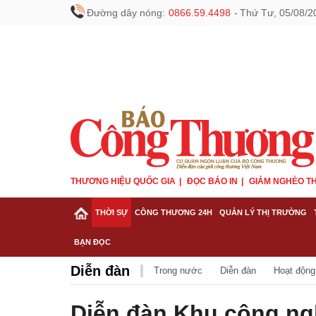
Đường dây nóng:
0866.59.4498
-
Thứ Tư, 05/08/2
THƯƠNG HIỆU QUỐC GIA
ĐỌC BÁO IN
GIẢM NGHÈO TH
THỜI SỰ
CÔNG THƯƠNG 24H
QUẢN LÝ THỊ TRƯỜNG
BẠN ĐỌC
Diễn đàn
Trong nước
Diễn đàn
Hoạt động
Diễn đàn Khu công ng