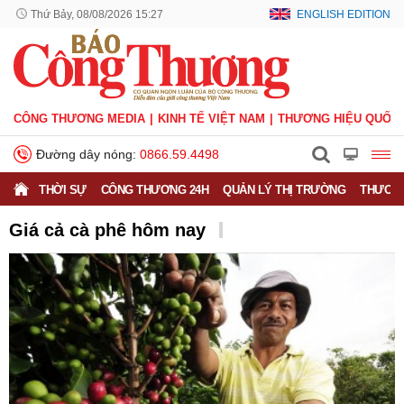
Thứ Bảy, 08/08/2026 15:27
ENGLISH EDITION
CÔNG THƯƠNG MEDIA
KINH TẾ VIỆT NAM
THƯƠNG HIỆU QUỐC 
Đường dây nóng:
0866.59.4498
THỜI SỰ
CÔNG THƯƠNG 24H
QUẢN LÝ THỊ TRƯỜNG
THƯƠNG
Giá cả cà phê hôm nay