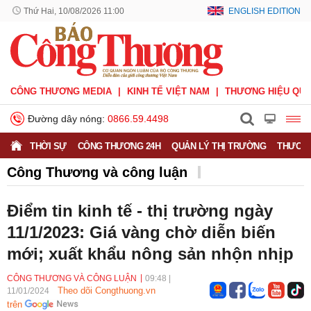
Thứ Hai, 10/08/2026 11:00
ENGLISH EDITION
CÔNG THƯƠNG MEDIA
KINH TẾ VIỆT NAM
THƯƠNG HIỆU QUỐ
Đường dây nóng:
0866.59.4498
THỜI SỰ
CÔNG THƯƠNG 24H
QUẢN LÝ THỊ TRƯỜNG
THƯƠNG
Công Thương và công luận
Quan sát - Bình luận
Công Thương và công luận
Điểm tin kinh tế - thị trường ngày
Ý kiến
Người tốt - Việc tốt
Phỏng vấn - Đối thoại
11/1/2023: Giá vàng chờ diễn biến
mới; xuất khẩu nông sản nhộn nhịp
CÔNG THƯƠNG VÀ CÔNG LUẬN
09:48
|
Theo dõi Congthuong.vn
11/01/2024
trên