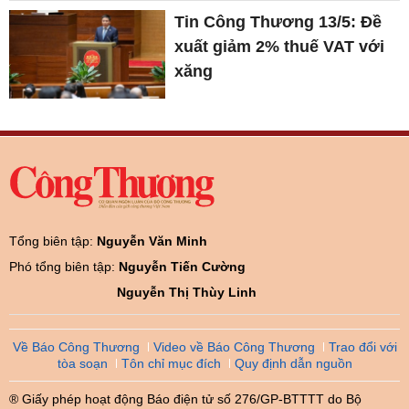
Tin Công Thương 13/5: Đề
xuất giảm 2% thuế VAT với
xăng
Tổng biên tập:
Nguyễn Văn Minh
Phó tổng biên tập:
Nguyễn Tiến Cường
Nguyễn Thị Thùy Linh
Về Báo Công Thương
Video về Báo Công Thương
Trao đổi với
tòa soạn
Tôn chỉ mục đích
Quy định dẫn nguồn
® Giấy phép hoạt động Báo điện tử số 276/GP-BTTTT do Bộ