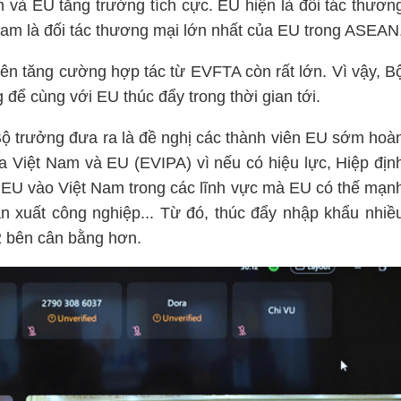
m và EU tăng trưởng tích cực. EU hiện là đối tác thươn
 Nam là đối tác thương mại lớn nhất của EU trong ASEAN
ên tăng cường hợp tác từ EVFTA còn rất lớn. Vì vậy, B
 để cùng với EU thúc đẩy trong thời gian tới.
Bộ trưởng đưa ra là đề nghị các thành viên EU sớm hoà
a Việt Nam và EU (EVIPA) vì nếu có hiệu lực, Hiệp địn
a EU vào Việt Nam trong các lĩnh vực mà EU có thế mạn
ản xuất công nghiệp... Từ đó, thúc đẩy nhập khẩu nhiề
2 bên cân bằng hơn.