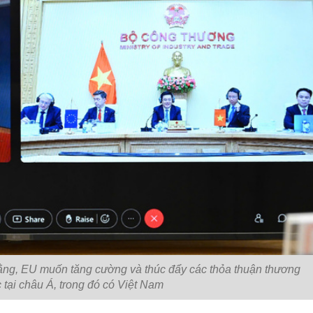
ng, EU muốn tăng cường và thúc đẩy các thỏa thuận thương
c tại châu Á, trong đó có Việt Nam