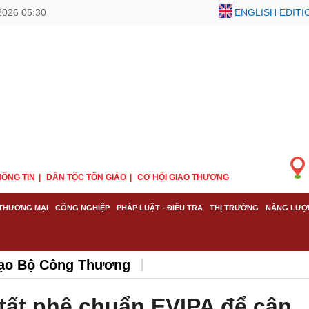
2026 05:30
ENGLISH EDITI
ÔNG TIN
DÂN TỘC TÔN GIÁO
CƠ HỘI GIAO THƯƠNG
THƯƠNG MẠI
CÔNG NGHIỆP
PHÁP LUẬT - ĐIỀU TRA
THỊ TRƯỜNG
NĂNG LƯỢ
 đạo Bộ Công Thương
tất phê chuẩn EVIPA để cân