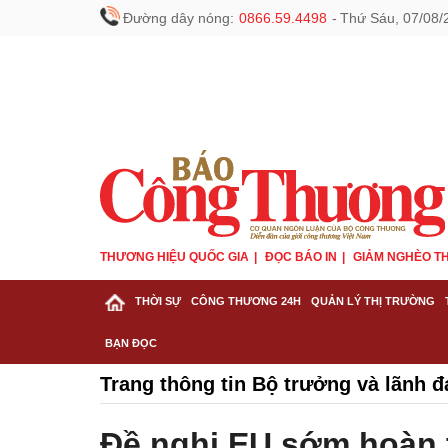
Đường dây nóng:
0866.59.4498
-
Thứ Sáu, 07/08/
THƯƠNG HIỆU QUỐC GIA
ĐỌC BÁO IN
GIẢM NGHÈO TH
THỜI SỰ
CÔNG THƯƠNG 24H
QUẢN LÝ THỊ TRƯỜNG
BẠN ĐỌC
Trang thông tin Bộ trưởng và lãnh
Đề nghị EU sớm hoàn 