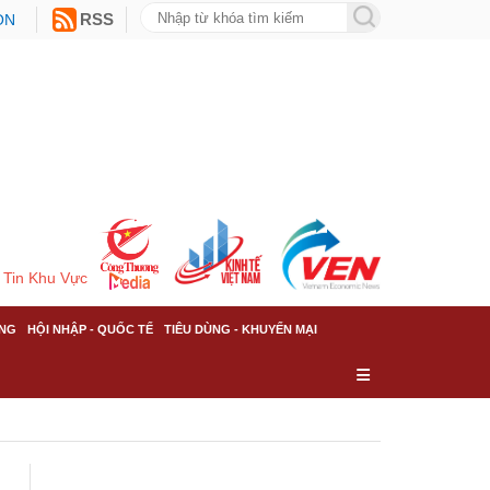
ON
RSS
Tin Khu Vực
NG
HỘI NHẬP - QUỐC TẾ
TIÊU DÙNG - KHUYẾN MẠI