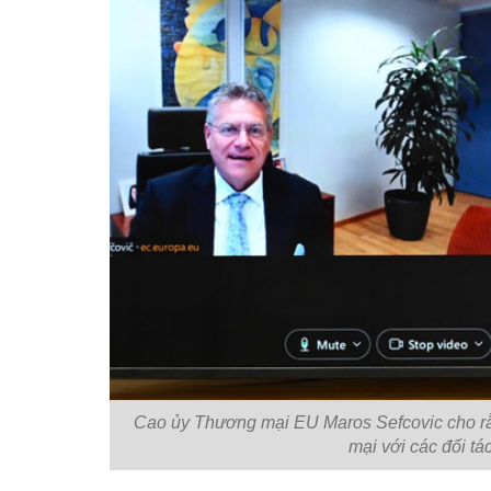
Cao ủy Thương mại EU Maros Sefcovic cho rằ
mại với các đối tá