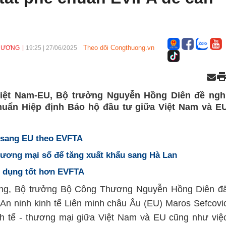
Theo dõi Congthuong.vn
THƯƠNG
19:25
|
27/06/2025
iệt Nam-EU, Bộ trưởng Nguyễn Hồng Diên đề ngh
huẩn Hiệp định Bảo hộ đầu tư giữa Việt Nam và E
 sang EU theo EVFTA
hương mại số để tăng xuất khẩu sang Hà Lan
ận dụng tốt hơn EVFTA
ương, Bộ trưởng Bộ Công Thương Nguyễn Hồng Diên đ
An ninh kinh tế Liên minh châu Âu (EU) Maros Sefcovi
nh tế - thương mại giữa Việt Nam và EU cũng như việ