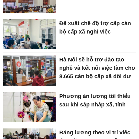
Đề xuất chế độ trợ cấp cán
bộ cấp xã nghỉ việc
Hà Nội sẽ hỗ trợ đào tạo
nghề và kết nối việc làm cho
8.665 cán bộ cấp xã dôi dư
Phương án lương tối thiểu
sau khi sáp nhập xã, tỉnh
Bảng lương theo vị trí việc