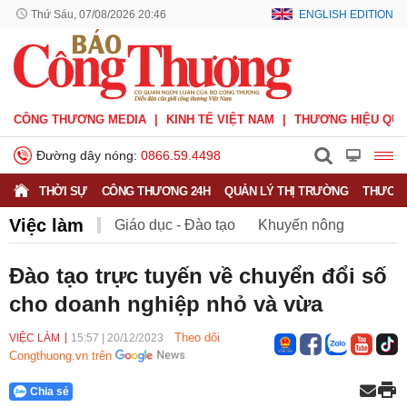
Thứ Sáu, 07/08/2026 20:46
ENGLISH EDITION
CÔNG THƯƠNG MEDIA
KINH TẾ VIỆT NAM
THƯƠNG HIỆU QUỐ
Đường dây nóng:
0866.59.4498
THỜI SỰ
CÔNG THƯƠNG 24H
QUẢN LÝ THỊ TRƯỜNG
THƯƠNG
Việc làm
Giáo dục - Đào tạo
Khuyến nông
Môi trường
Nông nghiệp - nông thôn
Đào tạo trực tuyến về chuyển đổi số
cho doanh nghiệp nhỏ và vừa
Phát triển bền vững
Sức khỏe
Việc làm
Theo dõi
VIỆC LÀM
15:57
|
20/12/2023
Congthuong.vn trên
Chia sẻ